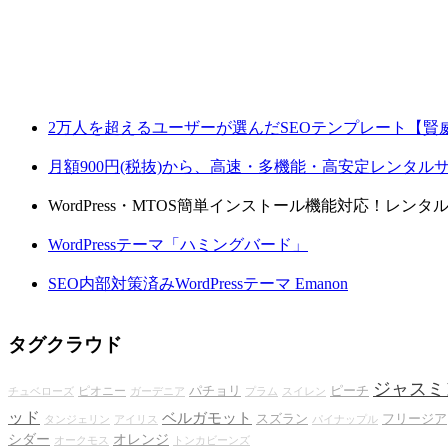
2万人を超えるユーザーが選んだSEOテンプレート【賢
月額900円(税抜)から、高速・多機能・高安定レンタ
WordPress・MTOS簡単インストール機能対応！レン
WordPressテーマ「ハミングバード」
SEO内部対策済みWordPressテーマ Emanon
タグクラウド
ジャスミ
パチョリ
ピーチ
ピオニー
チュベローズ
ガーデニア
プラム
スイレン
ッド
ベルガモット
スズラン
フリージア
タンジェリン
アイリス
パイナップル
シダー
オレンジ
オークモス
トンカビーンズ