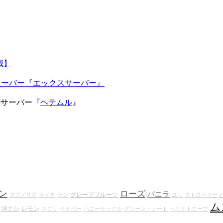
威】
ルサーバー『エックスサーバー』
タルサーバー『
ヘテムル
』
ン
ローズ
バニラ
グレープフルーツ
マグノリア
ライチ
ラン
ユリ
ストロベリー
ム
洋ナシ
レモン
ネロリ
ベチバー
ハニーサックル
グリーン・ノート
ヘリオトロープ