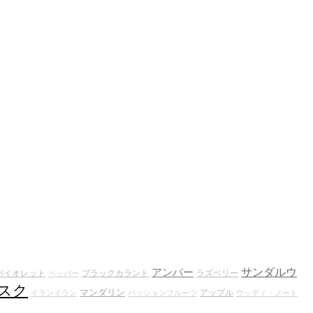
サンダルウ
アンバー
バイオレット
ブラックカラント
ラズベリー
ペッパー
スク
マンダリン
アップル
イランイラン
パッションフルーツ
ウッディ・ノート