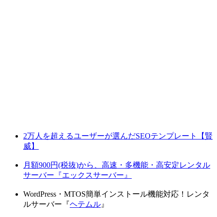
2万人を超えるユーザーが選んだSEOテンプレート【賢
威】
月額900円(税抜)から、高速・多機能・高安定レンタル
サーバー『エックスサーバー』
WordPress・MTOS簡単インストール機能対応！レンタ
ルサーバー『
ヘテムル
』