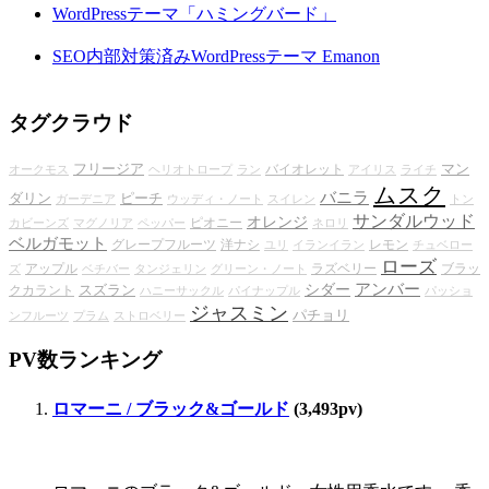
WordPressテーマ「ハミングバード」
SEO内部対策済みWordPressテーマ Emanon
タグクラウド
フリージア
マン
バイオレット
オークモス
ヘリオトロープ
ラン
アイリス
ライチ
ムスク
バニラ
ダリン
ピーチ
ガーデニア
ウッディ・ノート
スイレン
トン
サンダルウッド
オレンジ
ピオニー
カビーンズ
マグノリア
ペッパー
ネロリ
ベルガモット
グレープフルーツ
洋ナシ
レモン
ユリ
イランイラン
チュベロー
ローズ
アップル
ラズベリー
ブラッ
ズ
ベチバー
タンジェリン
グリーン・ノート
アンバー
シダー
スズラン
クカラント
ハニーサックル
パイナップル
パッショ
ジャスミン
パチョリ
ンフルーツ
プラム
ストロベリー
PV数ランキング
ロマーニ / ブラック&ゴールド
(3,493pv)