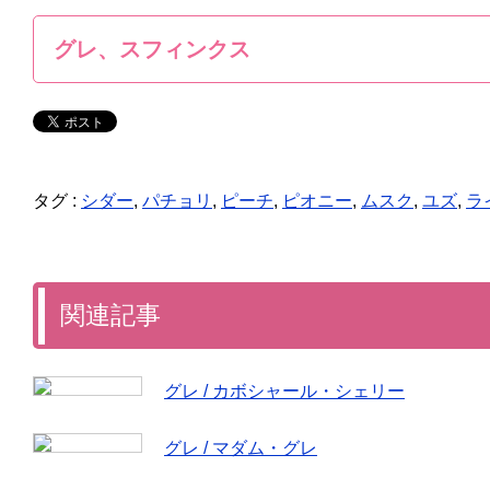
グレ、スフィンクス
タグ :
シダー
,
パチョリ
,
ピーチ
,
ピオニー
,
ムスク
,
ユズ
,
ラ
関連記事
グレ / カボシャール・シェリー
グレ / マダム・グレ