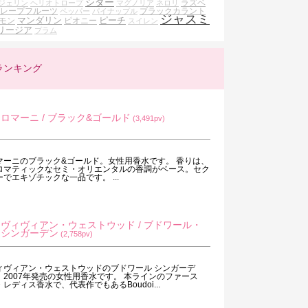
シダー
ラズベ
ジェリン
ヘリオトロープ
マグノリア
ネロリ
レープフルーツ
ブラックカラント
ペッパー
パイナップル
ジャスミ
マンダリン
ピーチ
モン
ピオニー
スイレン
リージア
プラム
ランキング
ロマーニ / ブラック&ゴールド
(3,491pv)
マーニのブラック&ゴールド。女性用香水です。 香りは、
ロマティックなセミ・オリエンタルの香調がベース。セク
ーでエキゾチックな一品です。 ...
ヴィヴィアン・ウェストウッド / ブドワール・
シンガーデン
(2,758pv)
ィヴィアン・ウェストウッドのブドワール シンガーデ
。2007年発売の女性用香水です。 本ラインのファース
・レディス香水で、代表作でもあるBoudoi...