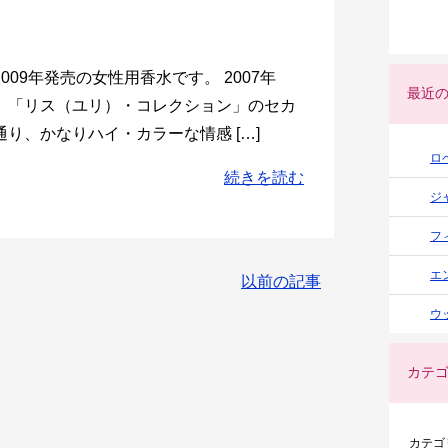
09年発売の女性用香水です。 2007年
最近
、「リス（ユリ）・コレクション」のセカ
り、かなりハイ・カラーな情感 […]
ロ
続きを読む
ジ
フ
エ
以前の記事
ウ
カテ
カテゴ