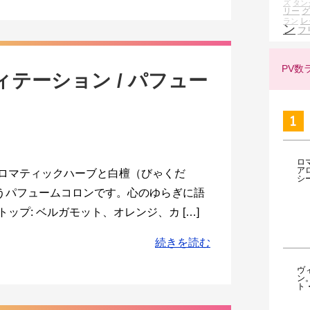
ズ
タン
リー
グ
レ
ラン
ン
フ
PV数
ィテーション / パフュー
ロ
ア
アロマティックハーブと白檀（びゃくだ
シ
うパフュームコロンです。心のゆらぎに語
ップ: ベルガモット、オレンジ、カ […]
続きを読む
ヴ
ン
ト