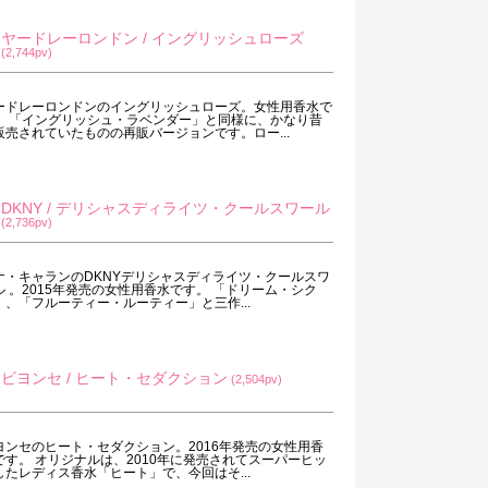
ヤードレーロンドン / イングリッシュローズ
(2,744pv)
ードレーロンドンのイングリッシュローズ。女性用香水で
。 「イングリッシュ・ラベンダー」と同様に、かなり昔
販売されていたものの再販バージョンです。ロー...
DKNY / デリシャスディライツ・クールスワール
(2,736pv)
ナ・キャランのDKNYデリシャスディライツ・クールスワ
ル 。2015年発売の女性用香水です。 「ドリーム・シク
」、「フルーティー・ルーティー」と三作...
ビヨンセ / ヒート・セダクション
(2,504pv)
ヨンセのヒート・セダクション。2016年発売の女性用香
です。 オリジナルは、2010年に発売されてスーパーヒッ
したレディス香水「ヒート」で、今回はそ...