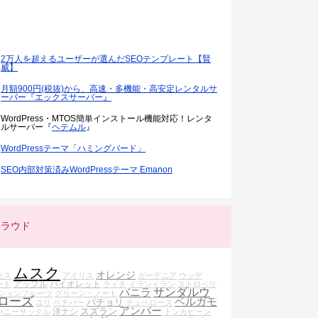
2万人を超えるユーザーが選んだSEOテンプレート【賢
威】
月額900円(税抜)から、高速・多機能・高安定レンタルサ
ーバー『エックスサーバー』
WordPress・MTOS簡単インストール機能対応！レンタ
ルサーバー『
ヘテムル
』
WordPressテーマ「ハミングバード」
SEO内部対策済みWordPressテーマ Emanon
クラウド
ムスク
オレンジ
モス
アイリス
ガーデニア
ウッデ
アップル
バイオレット
ート
ライチ
イランイラン
ストロベリ
バニラ
サンダルウ
ションフルーツ
グリーン・ノート
ローズ
ベルガモ
パチョリ
ユリ
ベチバー
チュベローズ
アンバー
スズラン
洋ナシ
ハニーサックル
トンカビーン