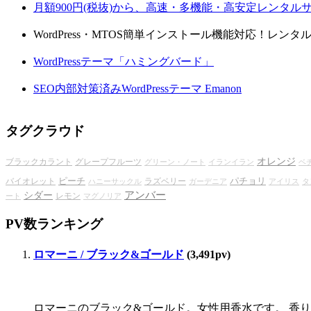
月額900円(税抜)から、高速・多機能・高安定レンタ
WordPress・MTOS簡単インストール機能対応！レン
WordPressテーマ「ハミングバード」
SEO内部対策済みWordPressテーマ Emanon
タグクラウド
オレンジ
ブラックカラント
グレープフルーツ
グリーン・ノート
イランイラン
ベ
ピーチ
パチョリ
バイオレット
ラズベリー
ハニーサックル
ガーデニア
アイリス
タ
アンバー
シダー
レモン
ート
マグノリア
PV数ランキング
ロマーニ / ブラック&ゴールド
(3,491pv)
ロマーニのブラック&ゴールド。女性用香水です。 香り