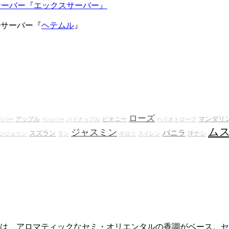
ルサーバー『エックスサーバー』
タルサーバー『
ヘテムル
』
ローズ
マンダリ
アップル
ピオニー
チバー
ペッパー
パイナップル
ヘリオトロープ
ム
ジャスミン
バニラ
スズラン
洋ナシ
ンジェリン
ラン
ネロリ
スイレン
は、アロマティックなセミ・オリエンタルの香調がベース。セクシ