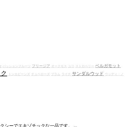
ベルガモット
ン
フリージア
パッションフルーツ
オークモス
ユリ
ストロベリー
スク
サンダルウッド
トンカビーンズ
チュベローズ
プラム
ライチ
ウッディ・ノ
ーでエキゾチックな一品です。 ...