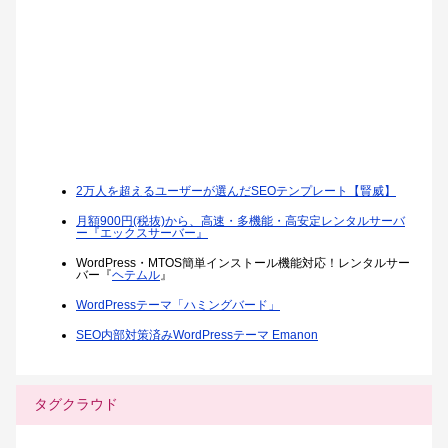
2万人を超えるユーザーが選んだSEOテンプレート【賢威】
月額900円(税抜)から、高速・多機能・高安定レンタルサーバ
ー『エックスサーバー』
WordPress・MTOS簡単インストール機能対応！レンタルサー
バー『
ヘテムル
』
WordPressテーマ「ハミングバード」
SEO内部対策済みWordPressテーマ Emanon
タグクラウド