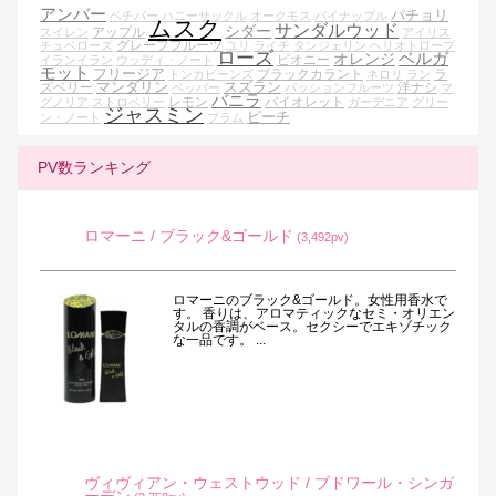
アンバー
パチョリ
ベチバー
ハニーサックル
オークモス
パイナップル
ムスク
サンダルウッド
シダー
アップル
スイレン
アイリス
グレープフルーツ
チュベローズ
ユリ
ライチ
タンジェリン
ヘリオトロープ
ローズ
ベルガ
オレンジ
ピオニー
イランイラン
ウッディ・ノート
モット
フリージア
ブラックカラント
ラ
トンカビーンズ
ネロリ
ラン
マンダリン
スズラン
ズベリー
洋ナシ
ペッパー
パッションフルーツ
マ
バニラ
レモン
バイオレット
グノリア
ストロベリー
ガーデニア
グリー
ジャスミン
ピーチ
ン・ノート
プラム
PV数ランキング
ロマーニ / ブラック&ゴールド
(3,492pv)
ロマーニのブラック&ゴールド。女性用香水で
す。 香りは、アロマティックなセミ・オリエン
タルの香調がベース。セクシーでエキゾチック
な一品です。 ...
ヴィヴィアン・ウェストウッド / ブドワール・シンガ