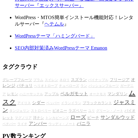
サーバー『エックスサーバー』
WordPress・MTOS簡単インストール機能対応！レンタ
ルサーバー『
ヘテムル
』
WordPressテーマ「ハミングバード」
SEO内部対策済みWordPressテーマ Emanon
タグクラウド
オ
スズラン
フリージア
グレープフルーツ
プラム
スイレン
ネロリ
パイナップル
レンジ
パチョリ
ヘリオトロープ
チュベローズ
ラン
パッションフルーツ
ガーデニ
ム
ベルガモット
マンダリン
レモン
アップル
ア
ハニーサックル
オークモス
スク
ジャスミ
シダー
ブラックカラント
アイリス
ペッパー
イランイラン
ン
ピオニー
ラズベリー
バイオ
タンジェリン
ストロベリー
ユリ
グリーン・ノート
ローズ
サンダルウッド
ピーチ
レット
洋ナシ
マグノリア
トンカビーンズ
アンバー
バニラ
ベチバー
ライチ
ウッディ・ノート
PV数ランキング