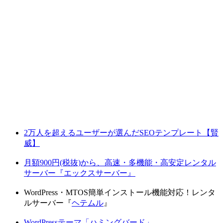
2万人を超えるユーザーが選んだSEOテンプレート【賢
威】
月額900円(税抜)から、高速・多機能・高安定レンタル
サーバー『エックスサーバー』
WordPress・MTOS簡単インストール機能対応！レンタ
ルサーバー『
ヘテムル
』
WordPressテーマ「ハミングバード」