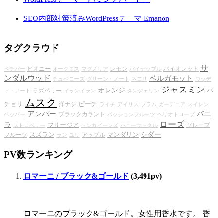
SEO内部対策済みWordPressテーマ Emanon
タグクラウド
サ
ピオニー
レモン
バイオレット
ベチバー
オークモス
マグノリア
パイナップル
ンダルウッド
ベルガモット
チュベローズ
グリーン・ノート
ネロリ
ウッデ
ジャスミン
オレンジ
パ
ラズベリー
ィ・ノート
イランイラン
タンジェリン
ムスク
チョリ
ピーチ
洋ナシ
ライチ
アイリス
プラム
ガーデニア
スイレン
アンバー
バニ
ブラックカラント
ペッパー
パッションフルーツ
ヘリオトロープ
ローズ
ラ
フリージア
グレープ
ストロベリー
トンカビーンズ
ハニーサックル
シダー
スズラン
マンダリン
フルーツ
アップル
ラン
ユリ
PV数ランキング
ロマーニ / ブラック&ゴールド
(3,491pv)
ロマーニのブラック&ゴールド。女性用香水です。 香