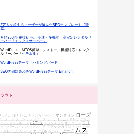
2万人を超えるユーザーが選んだSEOテンプレート【賢
威】
月額900円(税抜)から、高速・多機能・高安定レンタルサ
ーバー『エックスサーバー』
WordPress・MTOS簡単インストール機能対応！レンタ
ルサーバー『
ヘテムル
』
WordPressテーマ「ハミングバード」
SEO内部対策済みWordPressテーマ Emanon
クラウド
ローズ
マンダリン
洋ナシ
サックル
ユリ
トンカビーンズ
レモン
ィ・ノート
プラム
チュベローズ
ライチ
ネロリ
タンジ
バニラ
フリ
パッションフルーツ
イランイラン
オークモス
ブラックカラント
ペッパー
スイレン
マグノリア
パイナッ
ムス
ピーチ
グレープフルーツ
アップル
ン
ベチバー