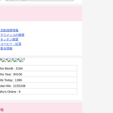
ク
北欧雑貨情報
マリメッコの雑貨
キッチン雑貨
コーヒー・紅茶
香水情報
his Month : 3184
his Year : 84100
its Today : 1386
otal Hits : 2155338
ho's Online : 9
情報