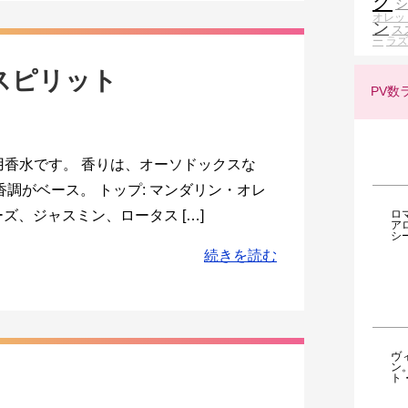
ク
シ
オレッ
ン
ス
ー
ラズ
ースピリット
PV数
用香水です。 香りは、オーソドックスな
調がベース。 トップ: マンダリン・オレ
ロ
ズ、ジャスミン、ロータス […]
ア
シ
続きを読む
ヴ
ン
ト