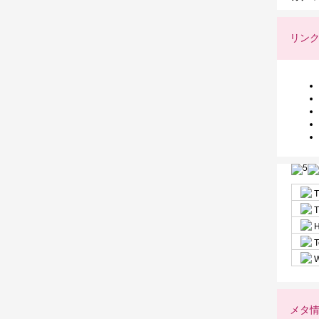
リン
T
T
H
T
W
メタ