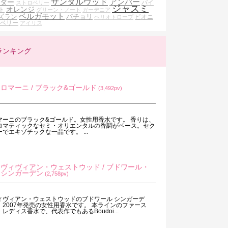
サンダルウッド
アンバー
ダー
バイ
ストロベリー
ジャスミ
オレンジ
ト
グリーン・ノート
ガーデニア
ベルガモット
ズラン
パチョリ
ピオニ
ヘリオトロープ
ベリー
アイリス
ランキング
ロマーニ / ブラック&ゴールド
(3,492pv)
マーニのブラック&ゴールド。女性用香水です。 香りは、
ロマティックなセミ・オリエンタルの香調がベース。セク
ーでエキゾチックな一品です。 ...
ヴィヴィアン・ウェストウッド / ブドワール・
シンガーデン
(2,758pv)
ィヴィアン・ウェストウッドのブドワール シンガーデ
。2007年発売の女性用香水です。 本ラインのファース
・レディス香水で、代表作でもあるBoudoi...