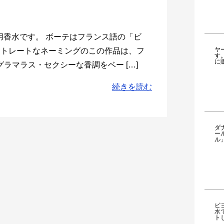
性用香水です。 ボーテはフランス語の「ビ
ヤ
ストレートなネーミングのこの作品は、フ
す
に
ラマラス・セクシーな香調をベー […]
続きを読む
ダ
ー
ル
ビ
水
ト