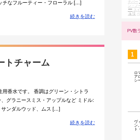
チバー
チなフルーティー・フローラル […]
ン・ノ
ー
ス
ョリ
続きを読む
PV数
ィートチャーム
ロ
ア
シ
性用香水です。 香調はグリーン・シトラ
ン、グラニースミス・アップルなど ミドル:
サンダルウッド、ムス […]
ヴ
続きを読む
ン
ト