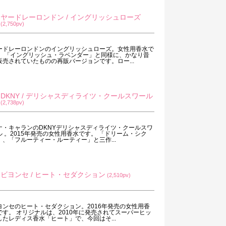
ヤードレーロンドン / イングリッシュローズ
(2,750pv)
ードレーロンドンのイングリッシュローズ。女性用香水で
。 「イングリッシュ・ラベンダー」と同様に、かなり昔
販売されていたものの再販バージョンです。ロー...
DKNY / デリシャスディライツ・クールスワール
(2,738pv)
ナ・キャランのDKNYデリシャスディライツ・クールスワ
ル 。2015年発売の女性用香水です。 「ドリーム・シク
」、「フルーティー・ルーティー」と三作...
ビヨンセ / ヒート・セダクション
(2,510pv)
ヨンセのヒート・セダクション。2016年発売の女性用香
です。 オリジナルは、2010年に発売されてスーパーヒッ
したレディス香水「ヒート」で、今回はそ...