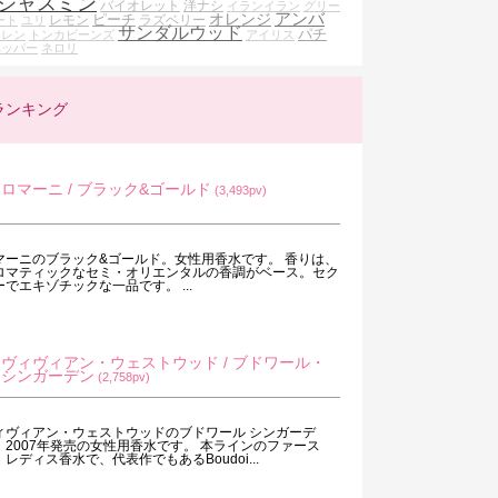
ジャスミン
バイオレット
洋ナシ
イランイラン
グリー
アンバ
オレンジ
ピーチ
レモン
ラズベリー
ート
ユリ
サンダルウッド
パチ
イレン
トンカビーンズ
アイリス
ペッパー
ネロリ
ランキング
ロマーニ / ブラック&ゴールド
(3,493pv)
マーニのブラック&ゴールド。女性用香水です。 香りは、
ロマティックなセミ・オリエンタルの香調がベース。セク
ーでエキゾチックな一品です。 ...
ヴィヴィアン・ウェストウッド / ブドワール・
シンガーデン
(2,758pv)
ィヴィアン・ウェストウッドのブドワール シンガーデ
。2007年発売の女性用香水です。 本ラインのファース
・レディス香水で、代表作でもあるBoudoi...