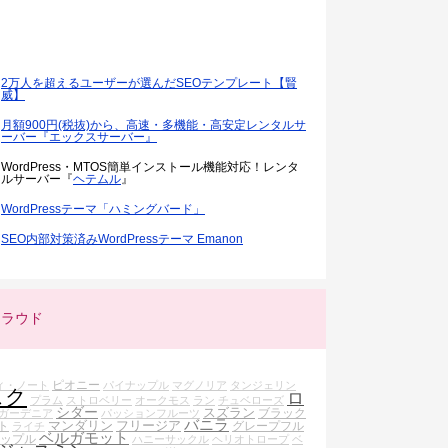
2万人を超えるユーザーが選んだSEOテンプレート【賢
威】
月額900円(税抜)から、高速・多機能・高安定レンタルサ
ーバー『エックスサーバー』
WordPress・MTOS簡単インストール機能対応！レンタ
ルサーバー『
ヘテムル
』
WordPressテーマ「ハミングバード」
SEO内部対策済みWordPressテーマ Emanon
クラウド
ピオニー
ィ・ノート
パイナップル
マグノリア
タンジェリン
スク
ロ
プラム
ストロベリー
オークモス
ラン
チュベローズ
シダー
スズラン
ブラック
ガーデニア
パッションフルーツ
バニラ
マンダリン
フリージア
ト
グレープフル
ライチ
ベルガモット
ップル
ハニーサックル
ヘリオトロープ
ベ