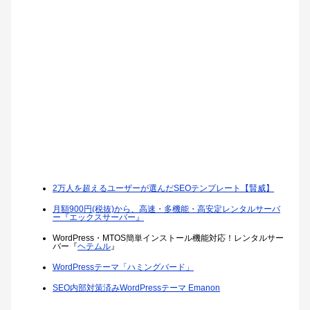
2万人を超えるユーザーが選んだSEOテンプレート【賢威】
月額900円(税抜)から、高速・多機能・高安定レンタルサーバ
ー『エックスサーバー』
WordPress・MTOS簡単インストール機能対応！レンタルサー
バー『
ヘテムル
』
WordPressテーマ「ハミングバード」
SEO内部対策済みWordPressテーマ Emanon