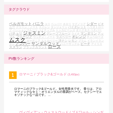
タグクラウド
ベルガモット
バニラ
シダー
ピオ
ユリ
ペッパー
ネロリ
マグノリア
ニー
バイオレット
グリーン・ノート
スイレン
タンジェリン
ヘリオトロー
プ
パッションフルーツ
パイナップル
トンカビーンズ
オークモス
ベチバー
ジャスミン
パチョリ
マンダリン
グレープフルーツ
アッ
ライチ
オレンジ
フリージア
プル
ラズベリー
ウッディ・ノート
チュベローズ
ムスク
洋ナシ
レモン
ガーデニア
ストロベリー
プラム
イランイラン
アンバー
サンダルウッド
ピーチ
ラン
ハニーサックル
アイリス
ローズ
スズラン
ブラックカラント
PV数ランキング
ロマーニ / ブラック&ゴールド
(3,493pv)
ロマーニのブラック&ゴールド。女性用香水です。 香りは、アロ
マティックなセミ・オリエンタルの香調がベース。セクシーでエ
キゾチックな一品です。 ...
ヴィヴィアン・ウェストウッド / ブドワール・シンガ