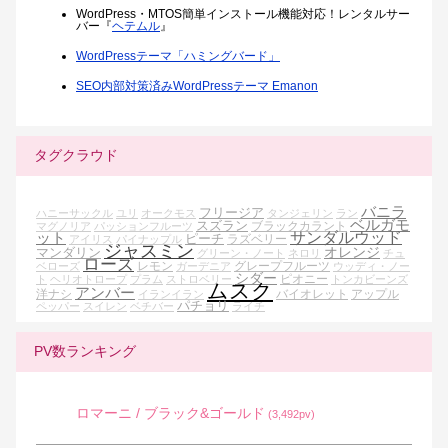
WordPress・MTOS簡単インストール機能対応！レンタルサー
バー『
ヘテムル
』
WordPressテーマ「ハミングバード」
SEO内部対策済みWordPressテーマ Emanon
タグクラウド
バニラ
フリージア
ハニーサックル
ユリ
オークモス
タンジェリン
ラン
ベルガモ
スズラン
ブラックカラント
マグノリア
パッションフルーツ
ット
サンダルウッド
ピーチ
ラズベリー
アイリス
パイナップル
ジャスミン
オレンジ
マンダリン
グリーン・ノート
ネロリ
チュ
ローズ
レモン
グレープフルーツ
ベローズ
ガーデニア
ウッディ・ノー
シダー
ピオニー
ト
ヘリオトロープ
プラム
ストロベリー
トンカビーンズ
ムスク
アンバー
洋ナシ
バイオレット
アップル
イランイラン
パチョリ
ペッパー
スイレン
ベチバー
ライチ
PV数ランキング
ロマーニ / ブラック&ゴールド
(3,492pv)