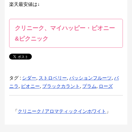
楽天最安値は↓
クリニーク、マイハッピー・ピオニー
&ピクニック
タグ :
シダー
,
ストロベリー
,
パッションフルーツ
,
バ
ニラ
,
ピオニー
,
ブラックカラント
,
プラム
,
ローズ
「
クリニーク / アロマティックインホワイト
」