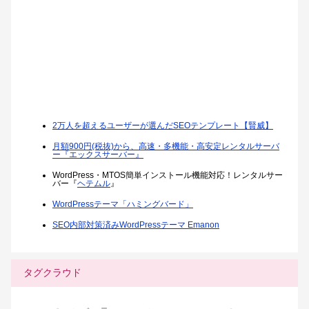
2万人を超えるユーザーが選んだSEOテンプレート【賢威】
月額900円(税抜)から、高速・多機能・高安定レンタルサーバ
ー『エックスサーバー』
WordPress・MTOS簡単インストール機能対応！レンタルサー
バー『
ヘテムル
』
WordPressテーマ「ハミングバード」
SEO内部対策済みWordPressテーマ Emanon
タグクラウド