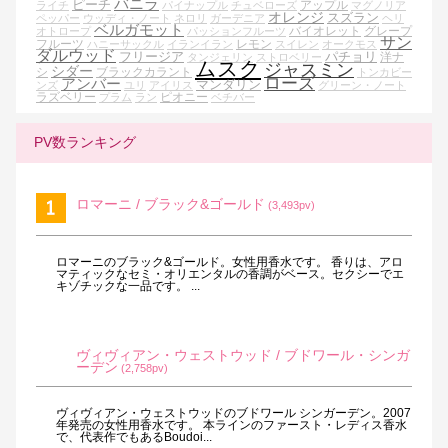
バニラ
ピーチ
アップル
ライチ
パイナップル
チュベローズ
マグノリア
オレンジ
スズラン
ペッパー
ウッディ・ノート
ネロリ
ガーデニア
ヘリ
ベルガモット
バイオレット
グレープ
オトロープ
パッションフルーツ
サン
フルーツ
レモン
ハニーサックル
イランイラン
スイレン
オークモス
ダルウッド
フリージア
パチョリ
洋ナ
タンジェリン
ストロベリー
ムスク
ジャスミン
シダー
シ
ブラックカラント
トンカビー
ローズ
アンバー
マンダリン
ンズ
ユリ
アイリス
グリーン・ノート
ラズベリー
ピオニー
プラム
ラン
ベチバー
PV数ランキング
ロマーニ / ブラック&ゴールド
(3,493pv)
ロマーニのブラック&ゴールド。女性用香水です。 香りは、アロ
マティックなセミ・オリエンタルの香調がベース。セクシーでエ
キゾチックな一品です。 ...
ヴィヴィアン・ウェストウッド / ブドワール・シンガ
ーデン
(2,758pv)
ヴィヴィアン・ウェストウッドのブドワール シンガーデン。2007
年発売の女性用香水です。 本ラインのファースト・レディス香水
で、代表作でもあるBoudoi...