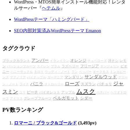
WordPress・MTOS簡単インストール機能対応！レンタ
ルサーバー『
ヘテムル
』
WordPressテーマ「ハミングバード」
SEO内部対策済みWordPressテーマ Emanon
タグクラウド
アンバー
オレンジ
ブラックカラント
洋ナシ
レモ
イランイラン
チュベローズ
フリージア
ン
ラズベリー
ピオ
パッションフルーツ
スイレン
プラム
タンジェリン
ニー
ハニーサックル
ネロリ
ウッディ・ノート
ラン
ペッパー
オークモス
トンカビー
サンダルウッド
マンダリン
ンズ
マグノリア
パイナップル
ガーデニア
グリー
ジャ
ローズ
バニラ
スズラン
パチョリ
ン・ノート
ライチ
ストロベリー
ムスク
スミン
ピーチ
バイオレット
アップル
ユリ
ベチバー
ヘリオトロ
ベルガモット
シダー
グレープフルーツ
ープ
アイリス
PV数ランキング
ロマーニ / ブラック&ゴールド
(3,493pv)