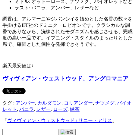
ミドル: オットーローズ、ナツメグ、バイオレットなど
ラスト: バニラ、アンバー、レザーなど
調香は、アルマーニやジバンシイを始めとした名香の数々を
手掛けるIFF社のドミニク・ロピオンです。クラシカルな調
香でありながら、洗練されたモダニズムを感じさせる、完成
度の高い一品です。イブニング・スタイルのまったりとした
席で、確固とした個性を発揮できそうです。
楽天最安値は↓
ヴィヴィアン・ウェストウッド、アングロマニア
タグ :
アンバー
,
カルダモン
,
コリアンダー
,
ナツメグ
,
バイオ
レット
,
バニラ
,
レザー
,
ローズ
,
緑茶
「
ヴィヴィアン・ウェストウッド / サニー・アリス
」