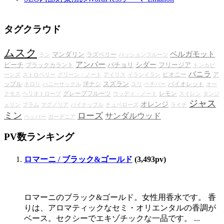
タグクラウド
ムスク
ベルガモット
マンダリン
ラズベリー
ラン
パッションフルーツ
アンバー
シダー
ピーチ
パチョリ
フリージア
ブラックカラント
トンカビ
バニラ
ピオニー
ア
ーンズ
ストロベリー
グリーン・ノート
アイリス
イランイラン
スズラン
ップル
洋ナシ
バイオレット
ネロリ
ハニーサックル
ユリ
ベチバー
オー
グレープフルーツ
レモン
クモス
ヘリオトロープ
ウッディ・ノート
スイレン
タンジ
ジャス
オレンジ
ェリン
プラム
マグノリア
パイナップル
チュベローズ
ライチ
ミン
ローズ
サンダルウッド
ペッパー
ガーデニア
PV数ランキング
ロマーニ / ブラック&ゴールド
(3,493pv)
ロマーニのブラック&ゴールド。女性用香水です。 香
りは、アロマティックなセミ・オリエンタルの香調が
ベース。セクシーでエキゾチックな一品です。 ...