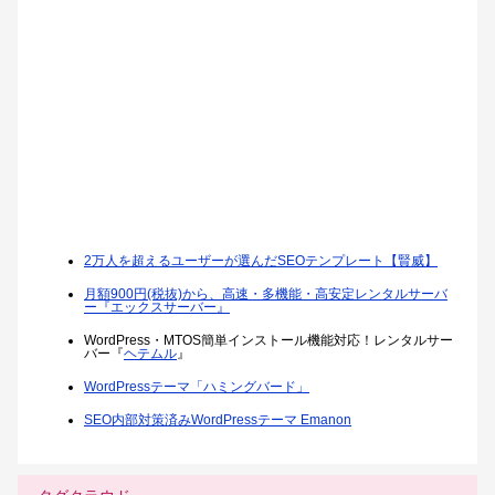
2万人を超えるユーザーが選んだSEOテンプレート【賢威】
月額900円(税抜)から、高速・多機能・高安定レンタルサーバ
ー『エックスサーバー』
WordPress・MTOS簡単インストール機能対応！レンタルサー
バー『
ヘテムル
』
WordPressテーマ「ハミングバード」
SEO内部対策済みWordPressテーマ Emanon