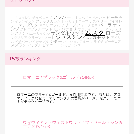
タグクラウド
アンバー
ピーチ
ユリ
スイレン
チュベローズ
ストロベリー
ペッパー
ラ
ブラックカラント
ラズベリー
バイオレ
ン
イランイラン
ヘリオトロープ
バニラ
オレ
マンダリン
フリージア
ット
ネロリ
プラム
オークモス
ンジ
パチョリ
グレープフルーツ
レモン
ウッディ・ノート
タンジェリ
ムスク
ローズ
サンダルウッド
洋ナシ
ン
ハニーサックル
ジャスミン
ベルガモット
マグノリア
グリーン・ノート
アイリ
シダー
ス
ベチバー
パイナップル
パッションフルーツ
ライチ
ガーデニア
スズラン
アップル
ピオニー
トンカビーンズ
PV数ランキング
ロマーニ / ブラック&ゴールド
(3,491pv)
ロマーニのブラック&ゴールド。女性用香水です。 香りは、アロ
マティックなセミ・オリエンタルの香調がベース。セクシーでエ
キゾチックな一品です。 ...
ヴィヴィアン・ウェストウッド / ブドワール・シンガ
ーデン
(2,758pv)