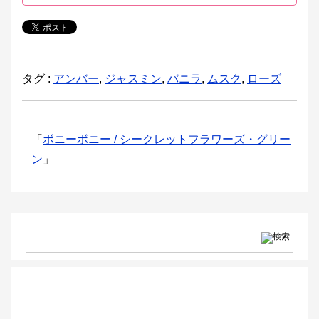
タグ :
アンバー
,
ジャスミン
,
バニラ
,
ムスク
,
ローズ
「
ボニーボニー / シークレットフラワーズ・グリー
ン
」