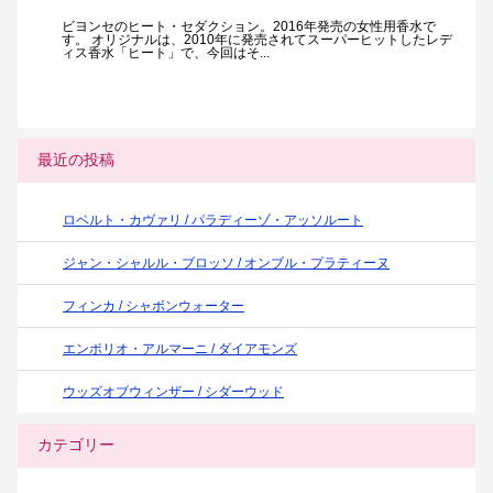
ビヨンセのヒート・セダクション。2016年発売の女性用香水で
す。 オリジナルは、2010年に発売されてスーパーヒットしたレデ
ィス香水「ヒート」で、今回はそ...
最近の投稿
ロベルト・カヴァリ / パラディーゾ・アッソルート
ジャン・シャルル・ブロッソ / オンブル・プラティーヌ
フィンカ / シャボンウォーター
エンポリオ・アルマーニ / ダイアモンズ
ウッズオブウィンザー / シダーウッド
カテゴリー