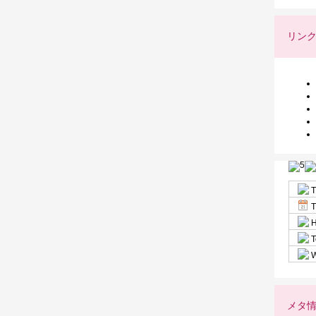
リン
T
T
H
T
W
メタ