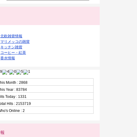
ク
北欧雑貨情報
マリメッコの雑貨
キッチン雑貨
コーヒー・紅茶
香水情報
his Month : 2868
his Year : 83784
its Today : 1331
otal Hits : 2153719
ho's Online : 2
情報