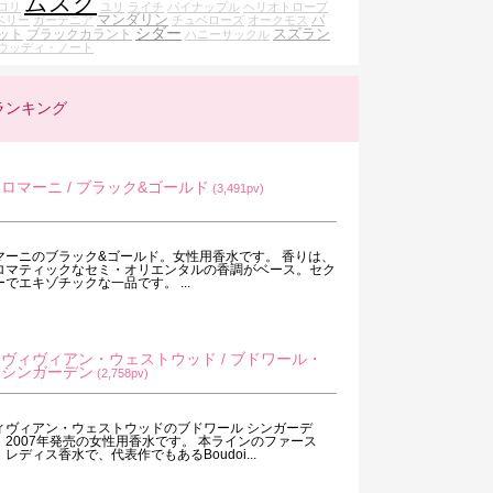
ムスク
ロリ
ユリ
ライチ
パイナップル
ヘリオトロープ
マンダリン
バ
ベリー
ガーデニア
チュベローズ
オークモス
シダー
スズラン
ット
ブラックカラント
ハニーサックル
ウッディ・ノート
ランキング
ロマーニ / ブラック&ゴールド
(3,491pv)
マーニのブラック&ゴールド。女性用香水です。 香りは、
ロマティックなセミ・オリエンタルの香調がベース。セク
ーでエキゾチックな一品です。 ...
ヴィヴィアン・ウェストウッド / ブドワール・
シンガーデン
(2,758pv)
ィヴィアン・ウェストウッドのブドワール シンガーデ
。2007年発売の女性用香水です。 本ラインのファース
・レディス香水で、代表作でもあるBoudoi...