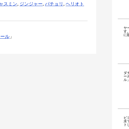
ャスミン
,
ジンジャー
,
パチョリ
,
ヘリオト
ヤ
す
に
ムール
」
ダ
ー
ル
ビ
水
ト