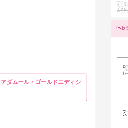
ーツ
ネ
ストロ
イオレ
プラム
PV数
ロ
ア
シ
モアダムール・ゴールドエディシ
ヴ
ン
ト