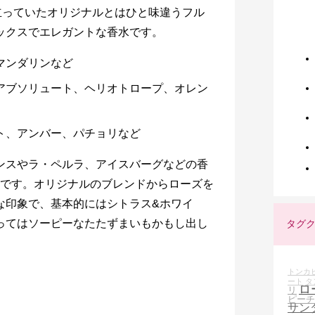
立っていたオリジナルとはひと味違うフル
ックスでエレガントな香水です。
マンダリンなど
・アブソリュート、ヘリオトロープ、オレン
ート、アンバー、パチョリなど
ンスやラ・ペルラ、アイスバーグなどの香
dingです。オリジナルのブレンドからローズを
な印象で、基本的にはシトラス&ホワイ
ってはソーピーなたたずまいもかもし出し
タグ
トンカ
ート
タ
ロ
リ
ピーチ
サン