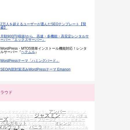
2万人を超えるユーザーが選んだSEOテンプレート【賢
威】
月額900円(税抜)から、高速・多機能・高安定レンタルサ
ーバー『エックスサーバー』
WordPress・MTOS簡単インストール機能対応！レンタ
ルサーバー『
ヘテムル
』
WordPressテーマ「ハミングバード」
SEO内部対策済みWordPressテーマ Emanon
クラウド
アンバー
ビーンズ
マグノリア
イランイラン
グリーン・ノ
ジャスミン
パチョ
ラズベリー
アップル
ンジェリン
ーズ
フリージア
グレープフルーツ
ピオニー
ペッパー
ベルガモット
オレンジ
スイレン
ベチバー
アイリス
ダルウッド
バニラ
洋ナシ
レモン
ラン
パッションフル