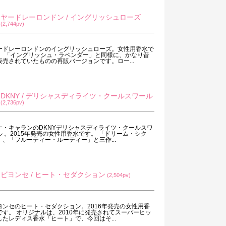
ヤードレーロンドン / イングリッシュローズ
(2,744pv)
ードレーロンドンのイングリッシュローズ。女性用香水で
。 「イングリッシュ・ラベンダー」と同様に、かなり昔
販売されていたものの再販バージョンです。ロー...
DKNY / デリシャスディライツ・クールスワール
(2,736pv)
ナ・キャランのDKNYデリシャスディライツ・クールスワ
ル 。2015年発売の女性用香水です。 「ドリーム・シク
」、「フルーティー・ルーティー」と三作...
ビヨンセ / ヒート・セダクション
(2,504pv)
ヨンセのヒート・セダクション。2016年発売の女性用香
です。 オリジナルは、2010年に発売されてスーパーヒッ
したレディス香水「ヒート」で、今回はそ...