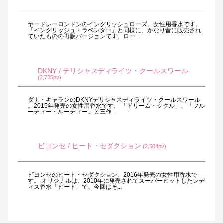
ヤードレーロンドンのイングリッシュローズ。女性用香水です。
「イングリッシュ・ラベンダー」と同様に、かなり昔に販売され
ていたものの再販バージョンです。ロー...
DKNY / デリシャスディライツ・クールスワール
(2,735pv)
ダナ・キャランのDKNYデリシャスディライツ・クールスワール
。2015年発売の女性用香水です。 「ドリーム・シクル」、「フル
ーティー・ルーティー」と三作...
ビヨンセ / ヒート・セダクション
(2,504pv)
ビヨンセのヒート・セダクション。2016年発売の女性用香水で
す。 オリジナルは、2010年に発売されてスーパーヒットしたレデ
ィス香水「ヒート」で、今回はそ...