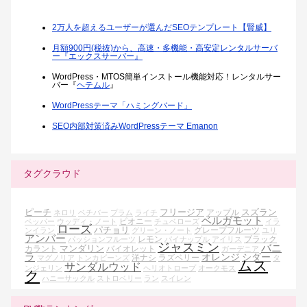
2万人を超えるユーザーが選んだSEOテンプレート【賢威】
月額900円(税抜)から、高速・多機能・高安定レンタルサーバ
ー『エックスサーバー』
WordPress・MTOS簡単インストール機能対応！レンタルサー
バー『
ヘテムル
』
WordPressテーマ「ハミングバード」
SEO内部対策済みWordPressテーマ Emanon
タグクラウド
ピーチ
フリージア
スズラン
アップル
ネロリ
ベチバー
プラム
ライチ
ベルガモット
ピオニー
ペッパー
ウッディ・ノート
チュベローズ
イラ
ローズ
パチョリ
グレープフルーツ
ンイラン
グリーン・ノート
ユリ
アンバー
レモン
ブラック
パッションフルーツ
パイナップル
アイリス
ジャスミン
バニ
マンダリン
カラント
バイオレット
ガーデニア
ラ
オレンジ
シダー
洋ナシ
ラズベリー
マグノリア
トンカビーンズ
タ
ムス
サンダルウッド
ンジェリン
ヘリオトロープ
オークモス
ク
ハニーサックル
ストロベリー
ラン
スイレン