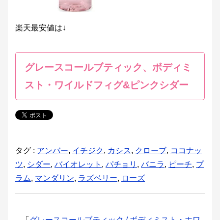
楽天最安値は↓
グレースコールブティック、ボディミ
スト・ワイルドフィグ&ピンクシダー
タグ :
アンバー
,
イチジク
,
カシス
,
クローブ
,
ココナッ
ツ
,
シダー
,
バイオレット
,
パチョリ
,
バニラ
,
ピーチ
,
プ
ラム
,
マンダリン
,
ラズベリー
,
ローズ
「
グレースコールブティック / ボディミスト・ホワ