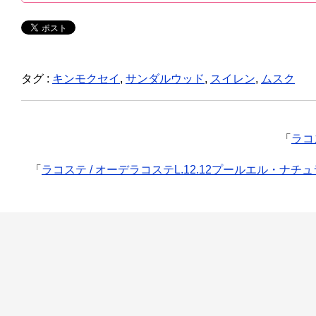
タグ :
キンモクセイ
,
サンダルウッド
,
スイレン
,
ムスク
「
ラコ
「
ラコステ / オーデラコステL.12.12プールエル・ナチ