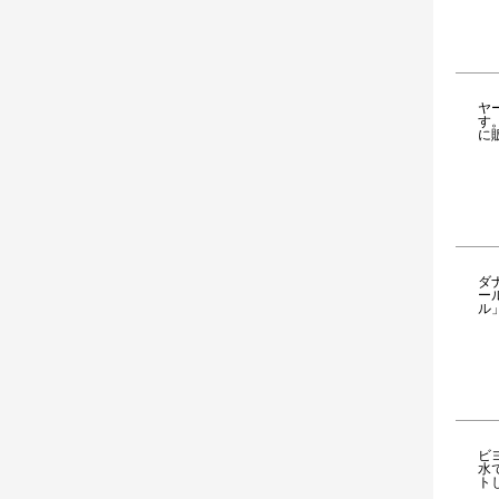
ヤ
す
に
ダ
ー
ル
ビ
水
ト