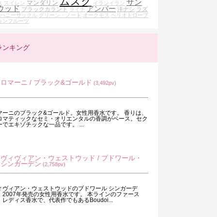
ムスク
サン
マンダリン
ス
スイレン
イランイラン
ウッド
アンバー
ブラックカラント
洋ナシ
ラズ
ライチ
ハニーサックル
グリーン・ノート
オークモス
ヘリオトロープ
ョンフルーツ
ランキング
ロマーニ / ブラック&ゴールド
(3,492pv)
マーニのブラック&ゴールド。女性用香水です。 香りは、
ロマティックなセミ・オリエンタルの香調がベース。セク
ーでエキゾチックな一品です。 ...
ヴィヴィアン・ウェストウッド / ブドワール・
シンガーデン
(2,758pv)
ィヴィアン・ウェストウッドのブドワール シンガーデ
。2007年発売の女性用香水です。 本ラインのファース
・レディス香水で、代表作でもあるBoudoi...