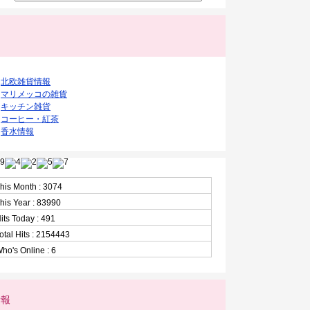
ク
北欧雑貨情報
マリメッコの雑貨
キッチン雑貨
コーヒー・紅茶
香水情報
his Month : 3074
his Year : 83990
its Today : 491
otal Hits : 2154443
ho's Online : 6
情報