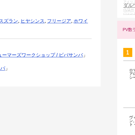
アイリ
ダル
ベリー
パッシ
スズラン
,
ヒヤシンス
,
フリージア
,
ホワイ
PV数
ューマーズワークショップ / ビバサンバ
」
ンバ
」
ロ
ア
シ
ヴ
ン
ト