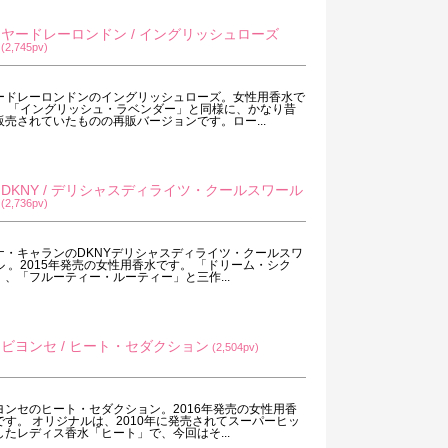
ヤードレーロンドン / イングリッシュローズ
(2,745pv)
ードレーロンドンのイングリッシュローズ。女性用香水で
。 「イングリッシュ・ラベンダー」と同様に、かなり昔
販売されていたものの再販バージョンです。ロー...
DKNY / デリシャスディライツ・クールスワール
(2,736pv)
ナ・キャランのDKNYデリシャスディライツ・クールスワ
ル 。2015年発売の女性用香水です。 「ドリーム・シク
」、「フルーティー・ルーティー」と三作...
ビヨンセ / ヒート・セダクション
(2,504pv)
ヨンセのヒート・セダクション。2016年発売の女性用香
です。 オリジナルは、2010年に発売されてスーパーヒッ
したレディス香水「ヒート」で、今回はそ...