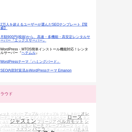
2万人を超えるユーザーが選んだSEOテンプレート【賢
威】
月額900円(税抜)から、高速・多機能・高安定レンタルサ
ーバー『エックスサーバー』
WordPress・MTOS簡単インストール機能対応！レンタ
ルサーバー『
ヘテムル
』
WordPressテーマ「ハミングバード」
SEO内部対策済みWordPressテーマ Emanon
クラウド
オレ
レット
アップル
ベチバー
パイナップル
プラム
ネロリ
ローズ
ピオニー
ガーデニア
マグノリア
ストロベリー
タン
ジャスミン
ベルガモット
シ
フリージア
ン
ユリ
ピーチ
レモン
グレープフルーツ
トンカビーンズ
ラン
チュ
バニラ
スズラン
パチョリ
ズ
ペッパー
ウッディ・ノート