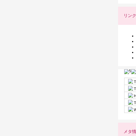
リン
T
T
H
T
W
メタ