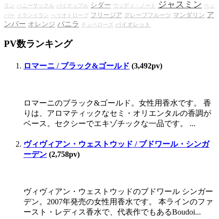
ジャスミン
シダー
ラン
ハニーサックル
パイナップル
ウッディ・ノート
ペッ
ア
フリージア
マンダリン
グレープフルーツ
パー
イランイラン
ヘリオトロープ
ンバー
バニラ
オレンジ
バイオレット
チュベローズ
PV数ランキング
ロマーニ / ブラック&ゴールド
(3,492pv)
ロマーニのブラック&ゴールド。女性用香水です。 香
りは、アロマティックなセミ・オリエンタルの香調が
ベース。セクシーでエキゾチックな一品です。 ...
ヴィヴィアン・ウェストウッド / ブドワール・シンガ
ーデン
(2,758pv)
ヴィヴィアン・ウェストウッドのブドワール シンガー
デン。2007年発売の女性用香水です。 本ラインのファ
ースト・レディス香水で、代表作でもあるBoudoi...