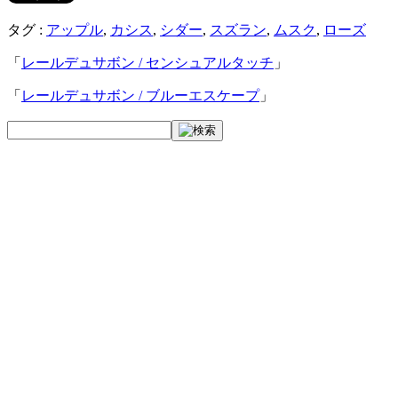
タグ :
アップル
,
カシス
,
シダー
,
スズラン
,
ムスク
,
ローズ
「
レールデュサボン / センシュアルタッチ
」
「
レールデュサボン / ブルーエスケープ
」