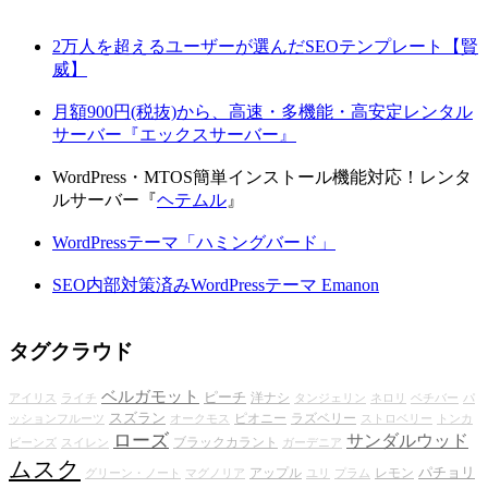
2万人を超えるユーザーが選んだSEOテンプレート【賢
威】
月額900円(税抜)から、高速・多機能・高安定レンタル
サーバー『エックスサーバー』
WordPress・MTOS簡単インストール機能対応！レンタ
ルサーバー『
ヘテムル
』
WordPressテーマ「ハミングバード」
SEO内部対策済みWordPressテーマ Emanon
タグクラウド
ベルガモット
ピーチ
洋ナシ
アイリス
ライチ
タンジェリン
ネロリ
ベチバー
パ
スズラン
ピオニー
ラズベリー
ッションフルーツ
オークモス
ストロベリー
トンカ
ローズ
サンダルウッド
ブラックカラント
ビーンズ
スイレン
ガーデニア
ムスク
パチョリ
アップル
レモン
グリーン・ノート
マグノリア
ユリ
プラム