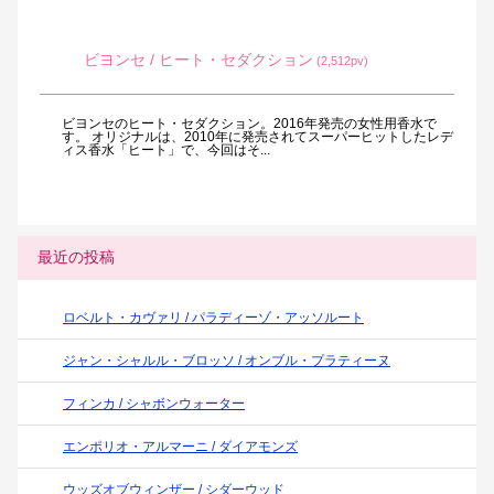
ビヨンセ / ヒート・セダクション
(2,512pv)
ビヨンセのヒート・セダクション。2016年発売の女性用香水で
す。 オリジナルは、2010年に発売されてスーパーヒットしたレデ
ィス香水「ヒート」で、今回はそ...
最近の投稿
ロベルト・カヴァリ / パラディーゾ・アッソルート
ジャン・シャルル・ブロッソ / オンブル・プラティーヌ
フィンカ / シャボンウォーター
エンポリオ・アルマーニ / ダイアモンズ
ウッズオブウィンザー / シダーウッド