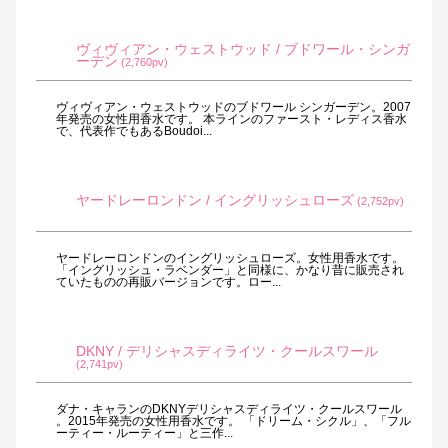
ヴィヴィアン・ウェストウッド / ブドワール・シンガ
ーデン
(2,760pv)
ヴィヴィアン・ウェストウッドのブドワール シンガーデン。2007
年発売の女性用香水です。 本ラインのファースト・レディス香水
で、代表作でもあるBoudoi...
ヤードレーロンドン / イングリッシュローズ
(2,752pv)
ヤードレーロンドンのイングリッシュローズ。女性用香水です。
「イングリッシュ・ラベンダー」と同様に、かなり昔に販売され
ていたものの再販バージョンです。ロー...
DKNY / デリシャスディライツ・クールスワール
(2,741pv)
ダナ・キャランのDKNYデリシャスディライツ・クールスワール
。2015年発売の女性用香水です。 「ドリーム・シクル」、「フル
ーティー・ルーティー」と三作...