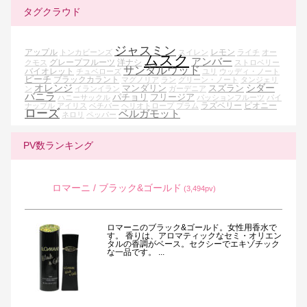
タグクラウド
ジャスミン
アップル
レモン
トンカビーンズ
スイレン
ライチ
オー
ムスク
アンバー
グレープフルーツ
洋ナシ
クモス
ストロベリー
サンダルウッド
バイオレット
チュベローズ
ユリ
ウッディ・ノート
ピーチ
ブラックカラント
マグノリア
ラン
グリーン・ノート
タンジェリ
オレンジ
シダー
マンダリン
スズラン
ン
イランイラン
ガーデニア
バニラ
パチョリ
フリージア
ハニーサックル
パッションフルーツ
パイ
ラズベリー
ピオニー
ナップル
アイリス
ベチバー
ヘリオトロープ
プラム
ローズ
ベルガモット
ネロリ
ペッパー
PV数ランキング
ロマーニ / ブラック&ゴールド
(3,494pv)
ロマーニのブラック&ゴールド。女性用香水で
す。 香りは、アロマティックなセミ・オリエン
タルの香調がベース。セクシーでエキゾチック
な一品です。 ...