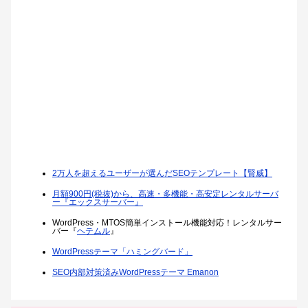
2万人を超えるユーザーが選んだSEOテンプレート【賢威】
月額900円(税抜)から、高速・多機能・高安定レンタルサーバ
ー『エックスサーバー』
WordPress・MTOS簡単インストール機能対応！レンタルサー
バー『
ヘテムル
』
WordPressテーマ「ハミングバード」
SEO内部対策済みWordPressテーマ Emanon