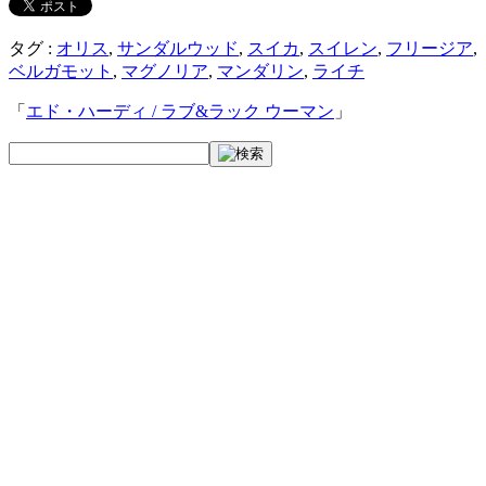
タグ :
オリス
,
サンダルウッド
,
スイカ
,
スイレン
,
フリージア
,
ベルガモット
,
マグノリア
,
マンダリン
,
ライチ
「
エド・ハーディ / ラブ&ラック ウーマン
」