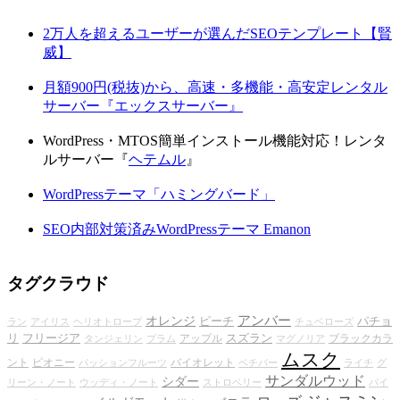
2万人を超えるユーザーが選んだSEOテンプレート【賢
威】
月額900円(税抜)から、高速・多機能・高安定レンタル
サーバー『エックスサーバー』
WordPress・MTOS簡単インストール機能対応！レンタ
ルサーバー『
ヘテムル
』
WordPressテーマ「ハミングバード」
SEO内部対策済みWordPressテーマ Emanon
タグクラウド
アンバー
オレンジ
ピーチ
パチョ
ラン
アイリス
ヘリオトロープ
チュベローズ
リ
フリージア
スズラン
アップル
ブラックカラ
タンジェリン
プラム
マグノリア
ムスク
ント
ピオニー
バイオレット
パッションフルーツ
ベチバー
ライチ
グ
サンダルウッド
シダー
リーン・ノート
ウッディ・ノート
ストロベリー
パイ