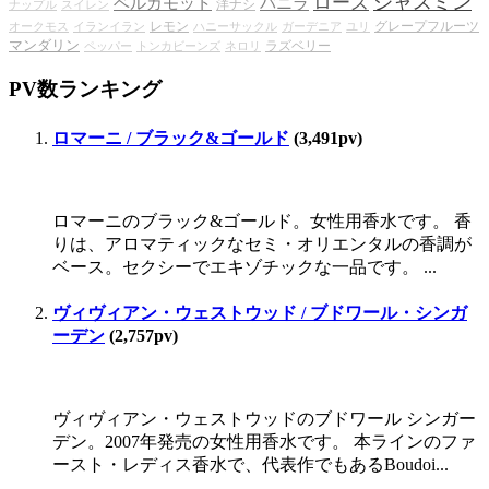
ジャスミン
ローズ
ベルガモット
バニラ
洋ナシ
ナップル
スイレン
レモン
グレープフルーツ
オークモス
イランイラン
ハニーサックル
ガーデニア
ユリ
マンダリン
ラズベリー
ペッパー
トンカビーンズ
ネロリ
PV数ランキング
ロマーニ / ブラック&ゴールド
(3,491pv)
ロマーニのブラック&ゴールド。女性用香水です。 香
りは、アロマティックなセミ・オリエンタルの香調が
ベース。セクシーでエキゾチックな一品です。 ...
ヴィヴィアン・ウェストウッド / ブドワール・シンガ
ーデン
(2,757pv)
ヴィヴィアン・ウェストウッドのブドワール シンガー
デン。2007年発売の女性用香水です。 本ラインのファ
ースト・レディス香水で、代表作でもあるBoudoi...