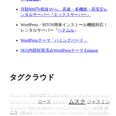
月額900円(税抜)から、高速・多機能・高安定レ
ンタルサーバー『エックスサーバー』
WordPress・MTOS簡単インストール機能対応！
レンタルサーバー『
ヘテムル
』
WordPressテーマ「ハミングバード」
SEO内部対策済みWordPressテーマ Emanon
タグクラウド
フリージア
アップル
レモン
アイリス
ラン
ハニーサックル
ペッパー
スト
ムスク
ジャスミン
ローズ
ラズベリー
ロベリー
マグノリア
バ
ピーチ
グレープフルーツ
タンジェリン
パッションフルーツ
ベチバー
ニラ
パチョリ
ブラックカラン
ウッディ・ノート
スイレン
チュベローズ