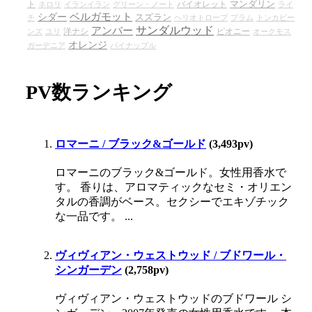
マンダリン
ト
バイオレット
ネロリ
イランイラン
グリーン・ノート
ライ
ベルガモット
シダー
スズラン
チ
ヘリオトロープ
プラム
トンカビー
サンダルウッド
アンバー
洋ナシ
ピオニー
ンズ
ユリ
オークモス
オレンジ
ガーデニア
パイナップル
PV数ランキング
ロマーニ / ブラック&ゴールド
(3,493pv)
ロマーニのブラック&ゴールド。女性用香水で
す。 香りは、アロマティックなセミ・オリエン
タルの香調がベース。セクシーでエキゾチック
な一品です。 ...
ヴィヴィアン・ウェストウッド / ブドワール・
シンガーデン
(2,758pv)
ヴィヴィアン・ウェストウッドのブドワール シ