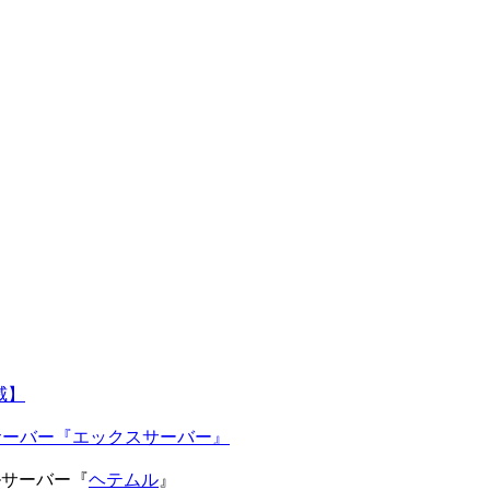
威】
ルサーバー『エックスサーバー』
タルサーバー『
ヘテムル
』