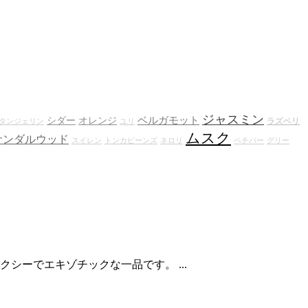
ジャスミン
ベルガモット
シダー
オレンジ
ラズベリ
タンジェリン
ユリ
ムスク
サンダルウッド
スイレン
トンカビーンズ
ネロリ
ベチバー
グリー
ーでエキゾチックな一品です。 ...