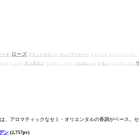
ローズ
ピーチ
ブラックカラント
グレープフルーツ
マグノリア
ストロベリー
ラン
マンダリン
バイオレット
レモン
ローズ
ペッパー
ウッディ・ノート
ハニーサックル
は、アロマティックなセミ・オリエンタルの香調がベース。セクシ
デン
(2,757pv)