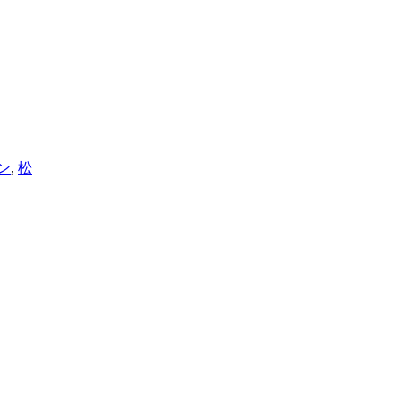
ン
,
松