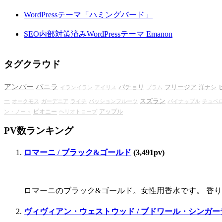
WordPressテーマ「ハミングバード」
SEO内部対策済みWordPressテーマ Emanon
タグクラウド
アンバー
バニラ
パチョリ
フリージア
洋ナシ
イランイラン
アイリス
プラム
スズラン
ー
オークモス
ガーデニア
ライチ
パッションフルーツ
パイナップル
チュベ
ピオニー
アップル
ン・ノート
ヘリオトロープ
PV数ランキング
ロマーニ / ブラック&ゴールド
(3,491pv)
ロマーニのブラック&ゴールド。女性用香水です。 香り
ヴィヴィアン・ウェストウッド / ブドワール・シンガー