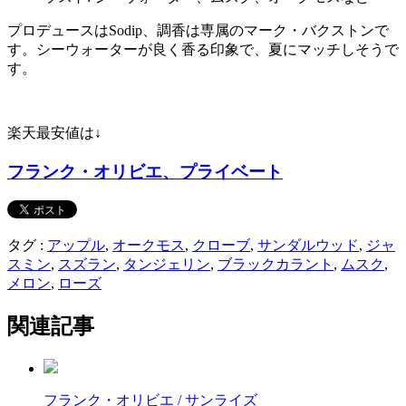
プロデュースはSodip、調香は専属のマーク・バクストンで
す。シーウォーターが良く香る印象で、夏にマッチしそうで
す。
楽天最安値は↓
フランク・オリビエ、プライベート
タグ :
アップル
,
オークモス
,
クローブ
,
サンダルウッド
,
ジャ
スミン
,
スズラン
,
タンジェリン
,
ブラックカラント
,
ムスク
,
メロン
,
ローズ
関連記事
フランク・オリビエ / サンライズ