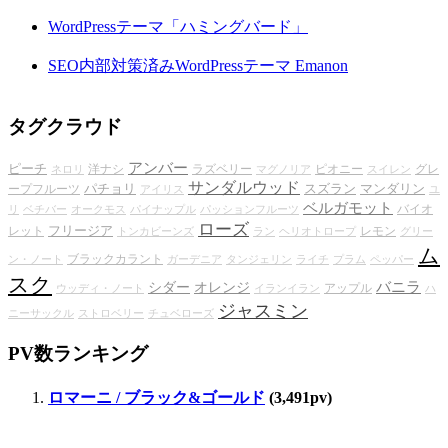
WordPressテーマ「ハミングバード」
SEO内部対策済みWordPressテーマ Emanon
タグクラウド
アンバー
ピーチ
洋ナシ
ラズベリー
ピオニー
グレ
ネロリ
マグノリア
スイレン
サンダルウッド
パチョリ
スズラン
マンダリン
ープフルーツ
アイリス
ユ
ベルガモット
バイオ
リ
ベチバー
オークモス
パイナップル
パッションフルーツ
ローズ
フリージア
レット
レモン
トンカビーンズ
ラン
ヘリオトロープ
グリー
ム
ブラックカラント
ン・ノート
ガーデニア
タンジェリン
ライチ
プラム
ペッパー
スク
バニラ
シダー
オレンジ
アップル
ウッディ・ノート
イランイラン
ハ
ジャスミン
ニーサックル
ストロベリー
チュベローズ
PV数ランキング
ロマーニ / ブラック&ゴールド
(3,491pv)