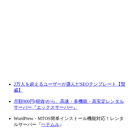
2万人を超えるユーザーが選んだSEOテンプレート【賢
威】
月額900円(税抜)から、高速・多機能・高安定レンタル
サーバー『エックスサーバー』
WordPress・MTOS簡単インストール機能対応！レンタ
ルサーバー『
ヘテムル
』