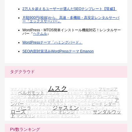
2万人を超えるユーザーが選んだSEOテンプレート【賢威】
月額900円(税抜)から、高速・多機能・高安定レンタルサーバ
ー『エックスサーバー』
WordPress・MTOS簡単インストール機能対応！レンタルサー
バー『
ヘテムル
』
WordPressテーマ「ハミングバード」
SEO内部対策済みWordPressテーマ Emanon
タグクラウド
ムスク
フリージア
マグノリア
ストロベリー
パッションフルーツ
ベルガモット
アップル
ラズベリー
ユリ
ヘリオトロープ
ベチバー
チ
スズラン
洋ナシ
グレープフル
ュベローズ
ガーデニア
アイリス
プラム
ア
パチョリ
ーツ
バイオレット
ラン
トンカビーンズ
グリーン・ノート
ンバー
シダー
ピーチ
ブラックカラント
スイレン
ハニーサックル
ラ
ジャスミン
バニラ
ピオニー
イチ
パイナップル
ウッディ・ノート
ローズ
サンダルウッ
オレンジ
レモン
タンジェリン
オークモス
ド
マンダリン
ネロリ
ペッパー
イランイラン
PV数ランキング