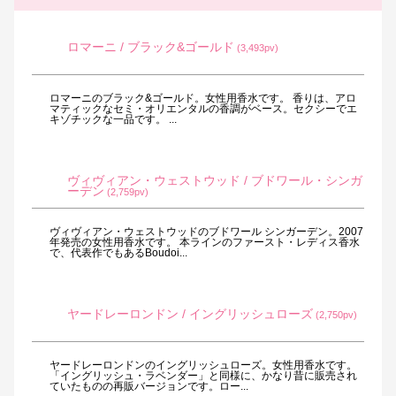
ロマーニ / ブラック&ゴールド
(3,493pv)
ロマーニのブラック&ゴールド。女性用香水です。 香りは、アロ
マティックなセミ・オリエンタルの香調がベース。セクシーでエ
キゾチックな一品です。 ...
ヴィヴィアン・ウェストウッド / ブドワール・シンガ
ーデン
(2,759pv)
ヴィヴィアン・ウェストウッドのブドワール シンガーデン。2007
年発売の女性用香水です。 本ラインのファースト・レディス香水
で、代表作でもあるBoudoi...
ヤードレーロンドン / イングリッシュローズ
(2,750pv)
ヤードレーロンドンのイングリッシュローズ。女性用香水です。
「イングリッシュ・ラベンダー」と同様に、かなり昔に販売され
ていたものの再販バージョンです。ロー...