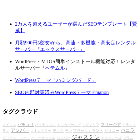
2万人を超えるユーザーが選んだSEOテンプレート【賢
威】
月額900円(税抜)から、高速・多機能・高安定レンタル
サーバー『エックスサーバー』
WordPress・MTOS簡単インストール機能対応！レンタ
ルサーバー『
ヘテムル
』
WordPressテーマ「ハミングバード」
SEO内部対策済みWordPressテーマ Emanon
タグクラウド
パチョリ
フリージア
スイレン
パイナップル
トンカビーンズ
マグノリア
イランイ
アンバー
バニラ
洋ナシ
ブラックカラント
ピオニー
ラン
ストロベリー
ラン
ジャスミン
グリーン・ノート
ハニーサックル
ペッパー
チュベローズ
プラム