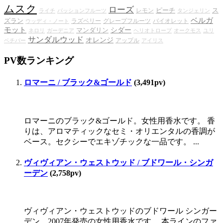
ムスク
ローズ
ピーチ
ス
レモン
ライチ
パッションフルーツ
タンジェリン
ベルガ
ズラン
ラズベリー
グレープフルーツ
バイオレット
ウッディ・ノート
モット
シダー
マンダリン
ネロリ
ガーデニア
ヘリオトロープ
オークモス
ユリ
サンダルウッド
オレンジ
アップル
ベチバー
アイリス
PV数ランキング
ロマーニ / ブラック&ゴールド
(3,491pv)
ロマーニのブラック&ゴールド。女性用香水です。 香
りは、アロマティックなセミ・オリエンタルの香調が
ベース。セクシーでエキゾチックな一品です。 ...
ヴィヴィアン・ウェストウッド / ブドワール・シンガ
ーデン
(2,758pv)
ヴィヴィアン・ウェストウッドのブドワール シンガー
デン。2007年発売の女性用香水です。 本ラインのファ