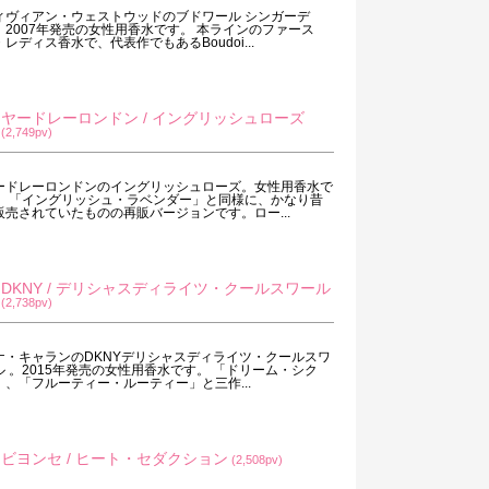
ィヴィアン・ウェストウッドのブドワール シンガーデ
。2007年発売の女性用香水です。 本ラインのファース
・レディス香水で、代表作でもあるBoudoi...
ヤードレーロンドン / イングリッシュローズ
(2,749pv)
ードレーロンドンのイングリッシュローズ。女性用香水で
。 「イングリッシュ・ラベンダー」と同様に、かなり昔
販売されていたものの再販バージョンです。ロー...
DKNY / デリシャスディライツ・クールスワール
(2,738pv)
ナ・キャランのDKNYデリシャスディライツ・クールスワ
ル 。2015年発売の女性用香水です。 「ドリーム・シク
」、「フルーティー・ルーティー」と三作...
ビヨンセ / ヒート・セダクション
(2,508pv)