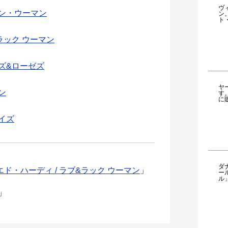
ヴ
ラン・ウーマン
ン
ト
ラック ウーマン
ルズ&ローゼズ
ヤ
ン
す
に
・イズ
ダ
エド・ハーディ / ラブ&ラック ウーマン
」
ー
ル
」