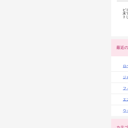
ビ
水
ト
最近
ロ
ジ
フ
エ
ウ
カテ