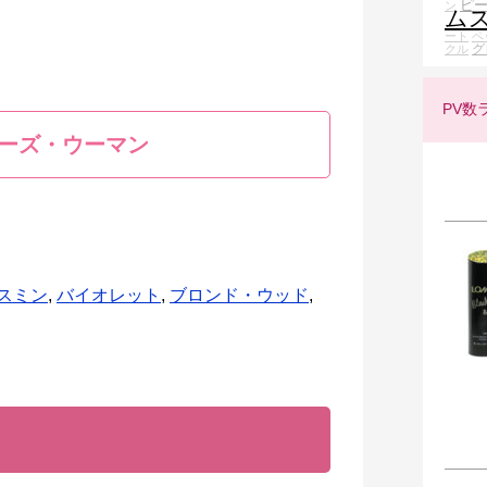
ピ
ン
ム
ート
ペ
グ
クル
PV数
ーズ・ウーマン
スミン
,
バイオレット
,
ブロンド・ウッド
,