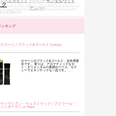
ベルガモット
サンダルウッド
ーチ
フリージア
スク
イランイラン
スイレン
プラム
ガーデニア
グリーン・ノ
アンバー
ッパー
トンカビーンズ
チュベローズ
ハニーサッ
レープフルーツ
ランキング
ロマーニ / ブラック&ゴールド
(3,493pv)
ロマーニのブラック&ゴールド。女性用香
水です。 香りは、アロマティックなセ
ミ・オリエンタルの香調がベース。セク
シーでエキゾチックな一品です。 ...
ヴィヴィアン・ウェストウッド / ブドワール・
シンガーデン
(2,758pv)