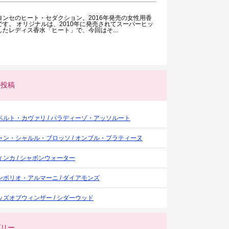
ヨンセのヒート・セダクション。2016年発売の女性用香
です。 オリジナルは、2010年に発売されてスーパーヒッ
したレディス香水「ヒート」で、今回はそ...
の投稿
ベルト・カヴァリ / パラディーゾ・アッソルート
ャン・シャルル・ブロッソ / オンブル・プラティーヌ
ィンカ / シャボンウォーター
ンポリオ・アルマーニ / ダイアモンズ
ッズオブウィンザー / シダーウッド
ゴリー