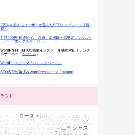
2万人を超えるユーザーが選んだSEOテンプレート【賢
威】
月額900円(税抜)から、高速・多機能・高安定レンタルサ
ーバー『エックスサーバー』
WordPress・MTOS簡単インストール機能対応！レンタ
ルサーバー『
ヘテムル
』
WordPressテーマ「ハミングバード」
SEO内部対策済みWordPressテーマ Emanon
クラウド
ローズ
オレンジ
アップル
ピオニー
ブラ
ョンフルーツ
シダ
ラント
ラズベリー
バイオレット
ライチ
オークモス
スズラン
パ
ナシ
ウッディ・ノート
ヘリオトロープ
アイリス
ジャス
バニラ
マグノリア
ラン
ネロリ
パイナップル
マンダリン
レモン
ユリ
ベチバー
ストロベリー
タンジェリ