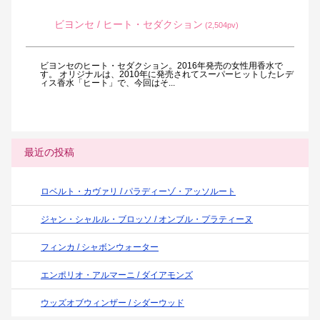
ビヨンセ / ヒート・セダクション
(2,504pv)
ビヨンセのヒート・セダクション。2016年発売の女性用香水で
す。 オリジナルは、2010年に発売されてスーパーヒットしたレデ
ィス香水「ヒート」で、今回はそ...
最近の投稿
ロベルト・カヴァリ / パラディーゾ・アッソルート
ジャン・シャルル・ブロッソ / オンブル・プラティーヌ
フィンカ / シャボンウォーター
エンポリオ・アルマーニ / ダイアモンズ
ウッズオブウィンザー / シダーウッド