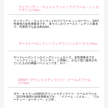
ヴィヴィアン・ウェストウッド / ブドワール・シンガ
ーデン
(2,758pv)
ヴィヴィアン・ウェストウッドのブドワール シンガーデン。2007
年発売の女性用香水です。 本ラインのファースト・レディス香水
で、代表作でもあるBoudoi...
ヤードレーロンドン / イングリッシュローズ
(2,745pv)
ヤードレーロンドンのイングリッシュローズ。女性用香水です。
「イングリッシュ・ラベンダー」と同様に、かなり昔に販売され
ていたものの再販バージョンです。ロー...
DKNY / デリシャスディライツ・クールスワール
(2,736pv)
ダナ・キャランのDKNYデリシャスディライツ・クールスワール
。2015年発売の女性用香水です。 「ドリーム・シクル」、「フル
ーティー・ルーティー」と三作...