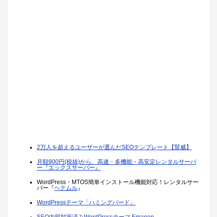
2万人を超えるユーザーが選んだSEOテンプレート【賢威】
月額900円(税抜)から、高速・多機能・高安定レンタルサーバ
ー『エックスサーバー』
WordPress・MTOS簡単インストール機能対応！レンタルサー
バー『
ヘテムル
』
WordPressテーマ「ハミングバード」