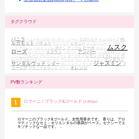
SEO内部対策済みWordPressテーマ Emanon
タグクラウド
バニラ
ベ
ラズベリー
ハニーサックル
ウッディ・ノート
チュベローズ
ルガモット
パチョリ
ピオニー
マグノリア
ストロベリー
トンカビー
ムスク
ピーチ
洋ナシ
アップル
ンズ
スイレン
パイナップル
ネロリ
ローズ
アンバー
スズラン
ガーデニア
ベチバー
ヘリオトロープ
パ
レモン
バイオレット
グ
ッションフルーツ
グリーン・ノート
オークモス
マンダリン
レープフルーツ
ペッパー
ユリ
アイリス
ラン
イランイラン
ジャスミン
サンダルウッド
シダー
フ
タンジェリン
ライチ
オレンジ
リージア
ブラックカラント
プラム
PV数ランキング
ロマーニ / ブラック&ゴールド
(3,492pv)
ロマーニのブラック&ゴールド。女性用香水です。 香りは、アロ
マティックなセミ・オリエンタルの香調がベース。セクシーでエ
キゾチックな一品です。 ...