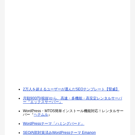
2万人を超えるユーザーが選んだSEOテンプレート【賢威】
月額900円(税抜)から、高速・多機能・高安定レンタルサーバ
ー『エックスサーバー』
WordPress・MTOS簡単インストール機能対応！レンタルサー
バー『
ヘテムル
』
WordPressテーマ「ハミングバード」
SEO内部対策済みWordPressテーマ Emanon