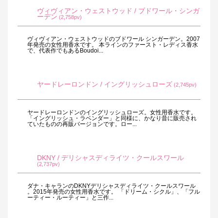
ヴィヴィアン・ウェストウッド / ブドワール・シンガ
ーデン
(2,758pv)
ヴィヴィアン・ウェストウッドのブドワール シンガーデン。2007
年発売の女性用香水です。 本ラインのファースト・レディス香水
で、代表作でもあるBoudoi...
ヤードレーロンドン / イングリッシュローズ
(2,745pv)
ヤードレーロンドンのイングリッシュローズ。女性用香水です。
「イングリッシュ・ラベンダー」と同様に、かなり昔に販売され
ていたものの再販バージョンです。ロー...
DKNY / デリシャスディライツ・クールスワール
(2,737pv)
ダナ・キャランのDKNYデリシャスディライツ・クールスワール
。2015年発売の女性用香水です。 「ドリーム・シクル」、「フル
ーティー・ルーティー」と三作...