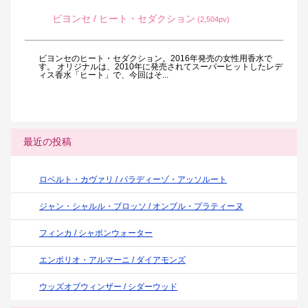
ビヨンセ / ヒート・セダクション
(2,504pv)
ビヨンセのヒート・セダクション。2016年発売の女性用香水で
す。 オリジナルは、2010年に発売されてスーパーヒットしたレデ
ィス香水「ヒート」で、今回はそ...
最近の投稿
ロベルト・カヴァリ / パラディーゾ・アッソルート
ジャン・シャルル・ブロッソ / オンブル・プラティーヌ
フィンカ / シャボンウォーター
エンポリオ・アルマーニ / ダイアモンズ
ウッズオブウィンザー / シダーウッド