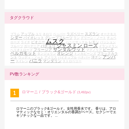
タグクラウド
スズラン
アップル
ラズベリー
プラム
ユリ
ネロリ
ペッパー
オークモス
シダー
バイオレット
グレープフルーツ
ラン
グリーン・ノート
チュベ
ムスク
ピオニー
レモン
ローズ
ライチ
ハニーサックル
パッション
ジャスミン
ローズ
パチョリ
フルーツ
ガーデニア
イランイラン
サンダルウッド
フリージア
ピーチ
ヘリオトロープ
マグノリア
ベルガモット
オレンジ
ブラックカラ
タンジェリン
トンカビーンズ
アンバ
ント
洋ナシ
ウッディ・ノート
アイリス
パイナップル
ベチバー
ー
バニラ
マンダリン
スイレン
ストロベリー
PV数ランキング
ロマーニ / ブラック&ゴールド
(3,492pv)
ロマーニのブラック&ゴールド。女性用香水です。 香りは、アロ
マティックなセミ・オリエンタルの香調がベース。セクシーでエ
キゾチックな一品です。 ...