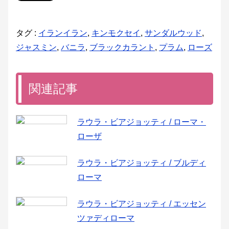
タグ :
イランイラン
,
キンモクセイ
,
サンダルウッド
,
ジャスミン
,
バニラ
,
ブラックカラント
,
プラム
,
ローズ
関連記事
ラウラ・ビアジョッティ / ローマ・
ローザ
ラウラ・ビアジョッティ / ブルディ
ローマ
ラウラ・ビアジョッティ / エッセン
ツァディローマ