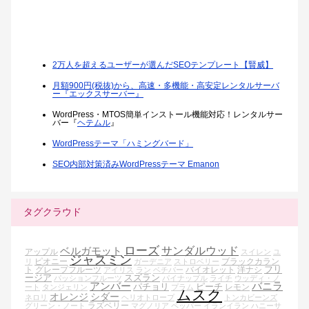
2万人を超えるユーザーが選んだSEOテンプレート【賢威】
月額900円(税抜)から、高速・多機能・高安定レンタルサーバ
ー『エックスサーバー』
WordPress・MTOS簡単インストール機能対応！レンタルサー
バー『
ヘテムル
』
WordPressテーマ「ハミングバード」
SEO内部対策済みWordPressテーマ Emanon
タグクラウド
ローズ
ベルガモット
サンダルウッド
アップル
スイレン
ユ
ジャスミン
ピオニー
ブラックカラン
リ
ガーデニア
ストロベリー
フリ
ト
グレープフルーツ
バイオレット
洋ナシ
アイリス
ラン
ベチバー
ージア
スズラン
パッションフルーツ
パイナップル
ライチ
ウッディ・ノ
アンバー
バニラ
パチョリ
ピーチ
レモン
ート
タンジェリン
プラム
ムスク
オレンジ
シダー
ネロリ
ヘリオトロープ
トンカビーンズ
ラズベリー
グリーン・ノート
マグノリア
ペッパー
イランイラン
ハニーサ