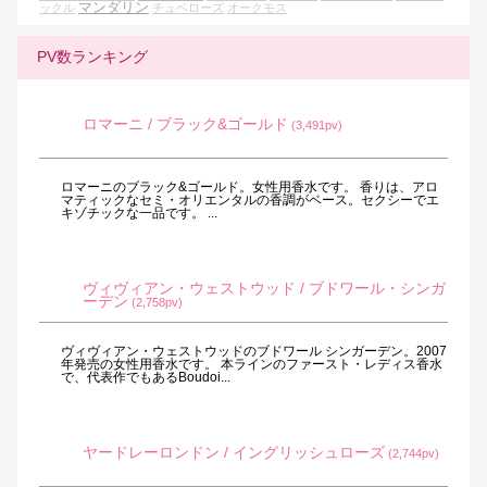
マンダリン
ックル
チュベローズ
オークモス
PV数ランキング
ロマーニ / ブラック&ゴールド
(3,491pv)
ロマーニのブラック&ゴールド。女性用香水です。 香りは、アロ
マティックなセミ・オリエンタルの香調がベース。セクシーでエ
キゾチックな一品です。 ...
ヴィヴィアン・ウェストウッド / ブドワール・シンガ
ーデン
(2,758pv)
ヴィヴィアン・ウェストウッドのブドワール シンガーデン。2007
年発売の女性用香水です。 本ラインのファースト・レディス香水
で、代表作でもあるBoudoi...
ヤードレーロンドン / イングリッシュローズ
(2,744pv)