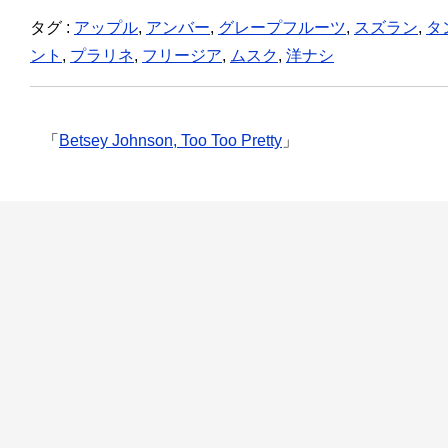
タグ :
アップル
,
アンバー
,
グレープフルーツ
,
スズラン
,
タ
ント
,
プラリネ
,
フリージア
,
ムスク
,
洋ナシ
「
Betsey Johnson, Too Too Pretty
」