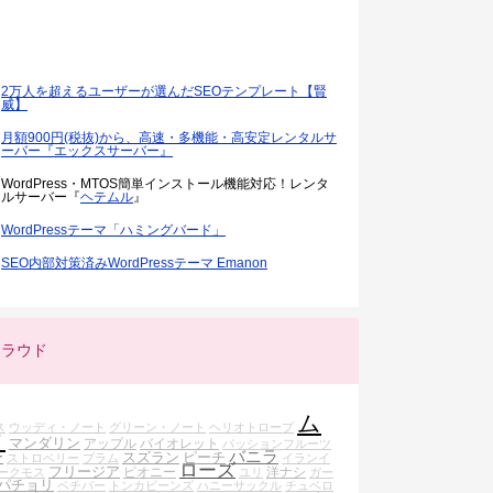
2万人を超えるユーザーが選んだSEOテンプレート【賢
威】
月額900円(税抜)から、高速・多機能・高安定レンタルサ
ーバー『エックスサーバー』
WordPress・MTOS簡単インストール機能対応！レンタ
ルサーバー『
ヘテムル
』
WordPressテーマ「ハミングバード」
SEO内部対策済みWordPressテーマ Emanon
クラウド
ム
ス
ウッディ・ノート
グリーン・ノート
ヘリオトロープ
ク
マンダリン
アップル
バイオレット
パッションフルーツ
バニラ
ー
スズラン
ピーチ
ストロベリー
プラム
イランイ
ローズ
フリージア
ピオニー
洋ナシ
ークモス
ユリ
ガー
パチョリ
ベチバー
トンカビーンズ
ハニーサックル
チュベロ