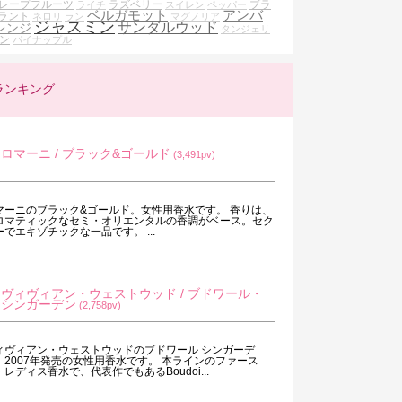
レープフルーツ
ラズベリー
ブラ
ライチ
スイレン
ペッパー
ベルガモット
アンバ
ラント
ネロリ
ラン
マグノリア
ジャスミン
サンダルウッド
レンジ
タンジェリ
ン
パイナップル
ランキング
ロマーニ / ブラック&ゴールド
(3,491pv)
マーニのブラック&ゴールド。女性用香水です。 香りは、
ロマティックなセミ・オリエンタルの香調がベース。セク
ーでエキゾチックな一品です。 ...
ヴィヴィアン・ウェストウッド / ブドワール・
シンガーデン
(2,758pv)
ィヴィアン・ウェストウッドのブドワール シンガーデ
。2007年発売の女性用香水です。 本ラインのファース
・レディス香水で、代表作でもあるBoudoi...