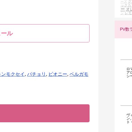
グ
ーズ
ックカ
ー
オ
レモ
ン
PV数
ュール
ロ
ア
キンモクセイ
,
パチョリ
,
ピオニー
,
ベルガモ
シ
ヴ
ン
ト