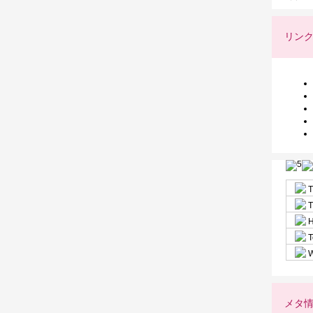
リン
T
T
H
T
W
メタ