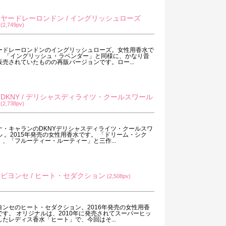
ヤードレーロンドン / イングリッシュローズ
(2,749pv)
ードレーロンドンのイングリッシュローズ。女性用香水で
。 「イングリッシュ・ラベンダー」と同様に、かなり昔
販売されていたものの再販バージョンです。ロー...
DKNY / デリシャスディライツ・クールスワール
(2,738pv)
ナ・キャランのDKNYデリシャスディライツ・クールスワ
ル 。2015年発売の女性用香水です。 「ドリーム・シク
」、「フルーティー・ルーティー」と三作...
ビヨンセ / ヒート・セダクション
(2,508pv)
ヨンセのヒート・セダクション。2016年発売の女性用香
です。 オリジナルは、2010年に発売されてスーパーヒッ
したレディス香水「ヒート」で、今回はそ...