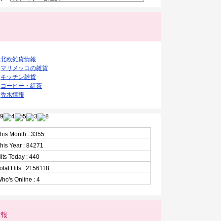
ク
北欧雑貨情報
マリメッコの雑貨
キッチン雑貨
コーヒー・紅茶
香水情報
his Month : 3355
his Year : 84271
its Today : 440
otal Hits : 2156118
ho's Online : 4
情報