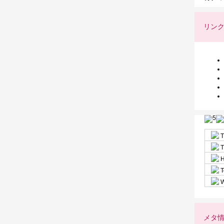
リン
T
T
H
T
W
メタ