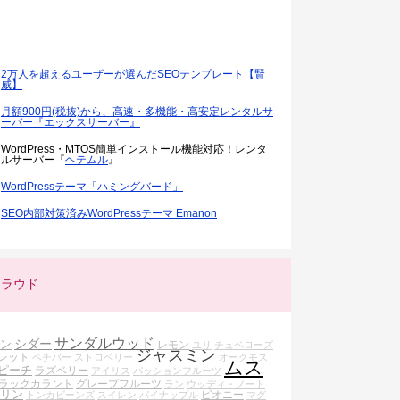
2万人を超えるユーザーが選んだSEOテンプレート【賢
威】
月額900円(税抜)から、高速・多機能・高安定レンタルサ
ーバー『エックスサーバー』
WordPress・MTOS簡単インストール機能対応！レンタ
ルサーバー『
ヘテムル
』
WordPressテーマ「ハミングバード」
SEO内部対策済みWordPressテーマ Emanon
クラウド
サンダルウッド
シダー
ン
レモン
ユリ
チュベローズ
ジャスミン
レット
ベチバー
ストロベリー
オークモス
ムス
ピーチ
ラズベリー
アイリス
パッションフルーツ
ラックカラント
グレープフルーツ
ラン
ウッディ・ノート
リン
ピオニー
トンカビーンズ
スイレン
パイナップル
マグ