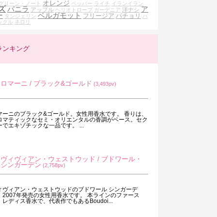
オレンジ
グリーン・ノート
ペッパー
ライチ
イランイラン
ズ
バニラ
ア
アップル
洋ナシ
ヘリオトロープ
ガーデニア
ー
ベルガモット
フリージア
パチョリ
タンジェリン
ハ
ックル
ネロリ
ランキング
ロマーニ / ブラック&ゴールド
(3,493pv)
マーニのブラック&ゴールド。女性用香水です。 香りは、
ロマティックなセミ・オリエンタルの香調がベース。セク
ーでエキゾチックな一品です。 ...
ヴィヴィアン・ウェストウッド / ブドワール・
シンガーデン
(2,758pv)
ィヴィアン・ウェストウッドのブドワール シンガーデ
。2007年発売の女性用香水です。 本ラインのファース
・レディス香水で、代表作でもあるBoudoi...