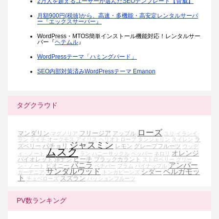
2万人を超えるユーザーが選んだSEOテンプレート【賢威】
月額900円(税抜)から、高速・多機能・高安定レンタルサーバ
ー『エックスサーバー』
WordPress・MTOS簡単インストール機能対応！レンタルサー
バー『
ヘテムル
』
WordPressテーマ「ハミングバード」
SEO内部対策済みWordPressテーマ Emanon
タグクラウド
ローズ
マンダリン
フリージア
アップル
マグノリア
ユリ
イランイ
ラ
ラン
ライチ
オークモス
アイリス
ヘリオトロープ
タンジェリン
スイレン
ジャスミン
パチョリ
ズベリー
レモン
グレープフルーツ
ウッデ
ムスク
オレンジ
ィ・ノート
ラン
ハニーサックル
ペッパー
ネロリ
ピーチ
バイオレット
洋ナシ
ブラックカラント
ストロベリー
グリー
バニラ
アンバー
ピオニー
ン・ノート
ベチバー
プラム
パイナップル
サンダルウッド
ベルガモッ
シダー
ガーデニア
トンカビーンズ
ト
スズラン
チュベローズ
パッションフルーツ
PV数ランキング