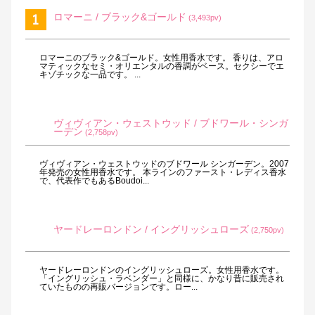
ロマーニ / ブラック&ゴールド
(3,493pv)
ロマーニのブラック&ゴールド。女性用香水です。 香りは、アロ
マティックなセミ・オリエンタルの香調がベース。セクシーでエ
キゾチックな一品です。 ...
ヴィヴィアン・ウェストウッド / ブドワール・シンガ
ーデン
(2,758pv)
ヴィヴィアン・ウェストウッドのブドワール シンガーデン。2007
年発売の女性用香水です。 本ラインのファースト・レディス香水
で、代表作でもあるBoudoi...
ヤードレーロンドン / イングリッシュローズ
(2,750pv)
ヤードレーロンドンのイングリッシュローズ。女性用香水です。
「イングリッシュ・ラベンダー」と同様に、かなり昔に販売され
ていたものの再販バージョンです。ロー...