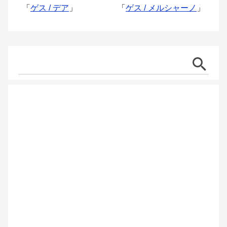
「
ゲス / デア
」
「
ゲス / メルシャーノ
」