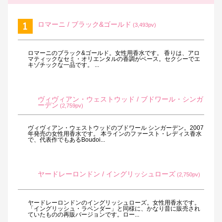
ロマーニ / ブラック&ゴールド
(3,493pv)
ロマーニのブラック&ゴールド。女性用香水です。 香りは、アロ
マティックなセミ・オリエンタルの香調がベース。セクシーでエ
キゾチックな一品です。 ...
ヴィヴィアン・ウェストウッド / ブドワール・シンガ
ーデン
(2,759pv)
ヴィヴィアン・ウェストウッドのブドワール シンガーデン。2007
年発売の女性用香水です。 本ラインのファースト・レディス香水
で、代表作でもあるBoudoi...
ヤードレーロンドン / イングリッシュローズ
(2,750pv)
ヤードレーロンドンのイングリッシュローズ。女性用香水です。
「イングリッシュ・ラベンダー」と同様に、かなり昔に販売され
ていたものの再販バージョンです。ロー...