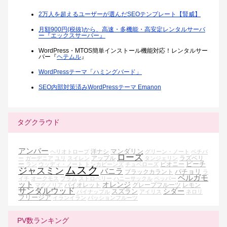
2万人を超えるユーザーが選んだSEOテンプレート【賢威】
月額900円(税抜)から、高速・多機能・高安定レンタルサーバ
ー『エックスサーバー』
WordPress・MTOS簡単インストール機能対応！レンタルサー
バー『
ヘテムル
』
WordPressテーマ「ハミングバード」
SEO内部対策済みWordPressテーマ Emanon
タグクラウド
アンバー
マンダリン
洋ナシ
ヘリオトロープ
グリーン・ノート
ベチバ
ローズ
アップル
ラズベリ
ー
ガーデニア
ユリ
スイレン
タンジェリン
ピーチ
ー
ピオニー
ラン
ウッディ・ノート
トンカビーンズ
チュベローズ
ムスク
ジャスミン
バニラ
パチョリ
ブラックカラント
ラ
ベルガモ
イチ
オークモス
プラム
ストロベリー
ハニーサックル
ペッパー
ット
オレンジ
バイオレット
グレープフルーツ
レモン
マグノリア
サンダルウッド
シダー
スズラン
パイナップル
アイリス
ネロリ
フリージア
イランイラン
パッションフルーツ
PV数ランキング