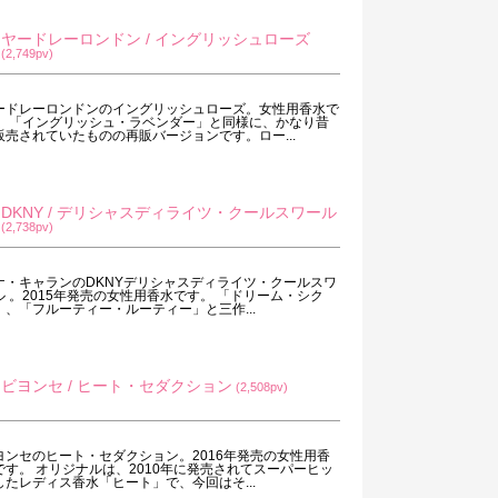
ヤードレーロンドン / イングリッシュローズ
(2,749pv)
ードレーロンドンのイングリッシュローズ。女性用香水で
。 「イングリッシュ・ラベンダー」と同様に、かなり昔
販売されていたものの再販バージョンです。ロー...
DKNY / デリシャスディライツ・クールスワール
(2,738pv)
ナ・キャランのDKNYデリシャスディライツ・クールスワ
ル 。2015年発売の女性用香水です。 「ドリーム・シク
」、「フルーティー・ルーティー」と三作...
ビヨンセ / ヒート・セダクション
(2,508pv)
ヨンセのヒート・セダクション。2016年発売の女性用香
です。 オリジナルは、2010年に発売されてスーパーヒッ
したレディス香水「ヒート」で、今回はそ...