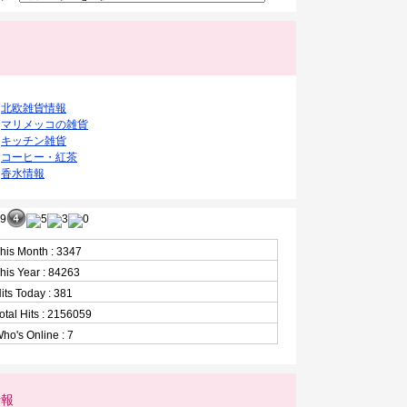
ク
北欧雑貨情報
マリメッコの雑貨
キッチン雑貨
コーヒー・紅茶
香水情報
his Month : 3347
his Year : 84263
its Today : 381
otal Hits : 2156059
ho's Online : 7
情報