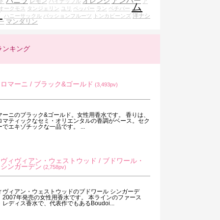
バニラ
アンバー
オレンジ
ト
レモン
パイナップル
ア
ム
オークモス
タンジェリン
ユリ
ペッパー
ラン
ベチバー
ク
洋ナシ
ハニーサックル
パッションフルーツ
トンカビーンズ
マンダリン
ー
ランキング
ロマーニ / ブラック&ゴールド
(3,493pv)
マーニのブラック&ゴールド。女性用香水です。 香りは、
ロマティックなセミ・オリエンタルの香調がベース。セク
ーでエキゾチックな一品です。 ...
ヴィヴィアン・ウェストウッド / ブドワール・
シンガーデン
(2,758pv)
ィヴィアン・ウェストウッドのブドワール シンガーデ
。2007年発売の女性用香水です。 本ラインのファース
・レディス香水で、代表作でもあるBoudoi...