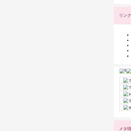
リン
T
T
H
T
W
メタ