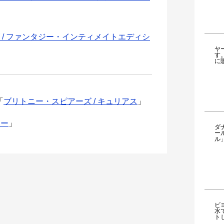
 / ファンタジー・インティメイトエディシ
ヤ
す
に
「
ブリトニー・スピアーズ / キュリアス
」
ジー
」
ダ
ー
ル
ビ
水
ト