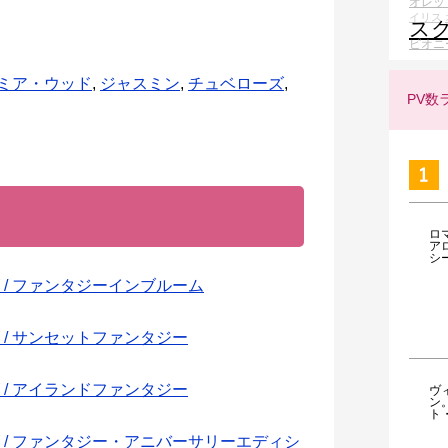
オレッ
イリス
ス
ピオニ
ミア・ウッド
,
ジャスミン
,
チュベローズ
,
PV数
ロ
ア
シ
/ ファンタジーインブルーム
/ サンセットファンタジー
/ アイランドファンタジー
ヴ
ン
ト
 / ファンタジー・アニバーサリーエディシ