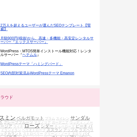
2万人を超えるユーザーが選んだSEOテンプレート【賢
威】
月額900円(税抜)から、高速・多機能・高安定レンタルサ
ーバー『エックスサーバー』
WordPress・MTOS簡単インストール機能対応！レンタ
ルサーバー『
ヘテムル
』
WordPressテーマ「ハミングバード」
SEO内部対策済みWordPressテーマ Emanon
クラウド
スミン
ベルガモット
サンダル
プラム
スイレン
ド
グレープフルーツ
マグノリア
ガーデニア
ウッディ・ノー
ローズ
シダー
リージア
ピーチ
パ
ライチ
チュベローズ
スズラン
アップル
ラズベリ
イランイラン
ヘリオトロープ
ックカラント
バイ
ストロベリー
グリーン・ノート
ネロリ