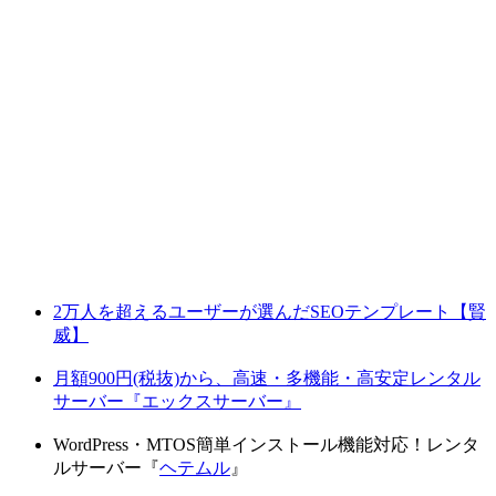
2万人を超えるユーザーが選んだSEOテンプレート【賢
威】
月額900円(税抜)から、高速・多機能・高安定レンタル
サーバー『エックスサーバー』
WordPress・MTOS簡単インストール機能対応！レンタ
ルサーバー『
ヘテムル
』