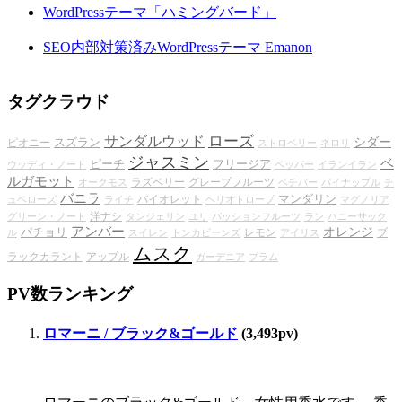
WordPressテーマ「ハミングバード」
SEO内部対策済みWordPressテーマ Emanon
タグクラウド
ローズ
サンダルウッド
シダー
スズラン
ピオニー
ストロベリー
ネロリ
ジャスミン
ベ
ピーチ
フリージア
ウッディ・ノート
ペッパー
イランイラン
ルガモット
ラズベリー
グレープフルーツ
オークモス
ベチバー
パイナップル
チ
バニラ
マンダリン
バイオレット
ュベローズ
ライチ
ヘリオトロープ
マグノリア
洋ナシ
グリーン・ノート
タンジェリン
ユリ
パッションフルーツ
ラン
ハニーサック
アンバー
オレンジ
パチョリ
レモン
ブ
ル
スイレン
トンカビーンズ
アイリス
ムスク
ラックカラント
アップル
ガーデニア
プラム
PV数ランキング
ロマーニ / ブラック&ゴールド
(3,493pv)