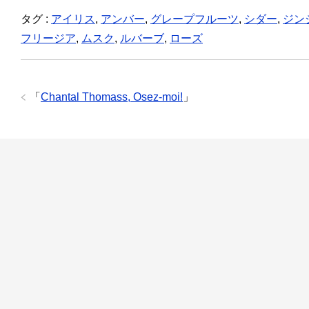
タグ :
アイリス
,
アンバー
,
グレープフルーツ
,
シダー
,
ジン
フリージア
,
ムスク
,
ルバーブ
,
ローズ
「
Chantal Thomass, Osez-moi!
」