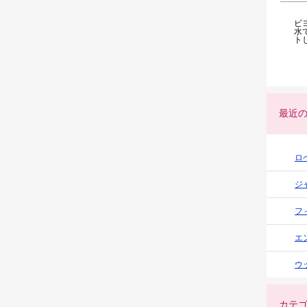
ビ
水
ト
最近
ロ
ジ
フ
エ
ウ
カテ