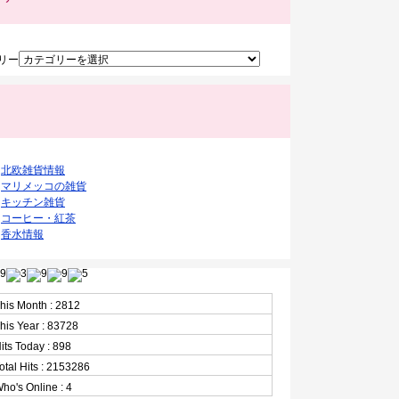
リー
ク
北欧雑貨情報
マリメッコの雑貨
キッチン雑貨
コーヒー・紅茶
香水情報
his Month : 2812
his Year : 83728
its Today : 898
otal Hits : 2153286
ho's Online : 4