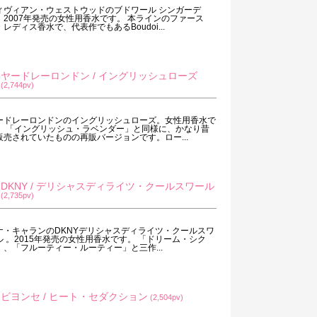
ィヴィアン・ウェストウッドのブドワール シンガーデ
。2007年発売の女性用香水です。 本ラインのファース
・レディス香水で、代表作でもあるBoudoi...
ヤードレーロンドン / イングリッシュローズ
(2,744pv)
ードレーロンドンのイングリッシュローズ。女性用香水で
。 「イングリッシュ・ラベンダー」と同様に、かなり昔
販売されていたものの再販バージョンです。ロー...
DKNY / デリシャスディライツ・クールスワール
(2,735pv)
ナ・キャランのDKNYデリシャスディライツ・クールスワ
ル 。2015年発売の女性用香水です。 「ドリーム・シク
」、「フルーティー・ルーティー」と三作...
ビヨンセ / ヒート・セダクション
(2,504pv)