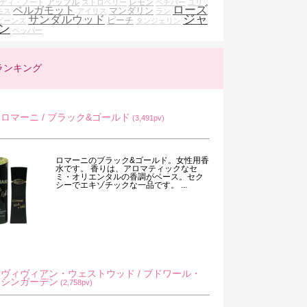
アップル
レモン
ディ・ノート
ストロベリー
ベチバー
ユリ
ローズ
ベルガモット
マンダリン
モス
アイリス
ラン
ジャ
サンダルウッド
ピーチ
ビーンズ
タンジェリン
ン
ペッパー
ランキング
ロマーニ / ブラック&ゴールド
(3,491pv)
ロマーニのブラック&ゴールド。女性用香
水です。 香りは、アロマティックなセ
ミ・オリエンタルの香調がベース。セク
シーでエキゾチックな一品です。 ...
ヴィヴィアン・ウェストウッド / ブドワール・
シンガーデン
(2,758pv)