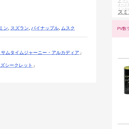
ア
ウッ
オーク
トンカ
スミ
ミン
,
スズラン
,
パイナップル
,
ムスク
PV数
/ サムタイムジャーニー・アルカディア
」
ィズシークレット
」