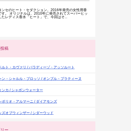
ヨンセのヒート・セダクション。2016年発売の女性用香
です。 オリジナルは、2010年に発売されてスーパーヒッ
したレディス香水「ヒート」で、今回はそ...
の投稿
ベルト・カヴァリ / パラディーゾ・アッソルート
ャン・シャルル・ブロッソ / オンブル・プラティーヌ
ィンカ / シャボンウォーター
ンポリオ・アルマーニ / ダイアモンズ
ッズオブウィンザー / シダーウッド
ゴリー