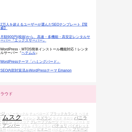
2万人を超えるユーザーが選んだSEOテンプレート【賢
威】
月額900円(税抜)から、高速・多機能・高安定レンタルサ
ーバー『エックスサーバー』
WordPress・MTOS簡単インストール機能対応！レンタ
ルサーバー『
ヘテムル
』
WordPressテーマ「ハミングバード」
SEO内部対策済みWordPressテーマ Emanon
クラウド
ンジ
ブラックカラント
ハニーサックル
チュベローズ
ヘリオ
ムスク
バニラ
スズラン
プ
スイレン
ライチ
ネロリ
ー
洋ナシ
グレープフルーツ
マグノリア
グリーン・ノート
ガ
アンバー
パチョリ
バイオレット
ア
プラム
イランイラン
フリージ
リー
ピオニー
パッションフルーツ
パイナップル