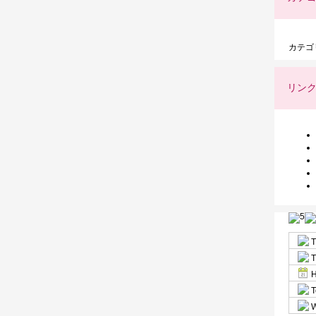
カテゴ
リン
T
T
H
T
W