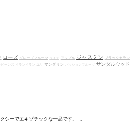
ジャスミン
ローズ
チ
グレープフルーツ
アップル
ブラックカラン
ライチ
サンダルウッド
マンダリン
カビーンズ
イランイラン
ユリ
パッションフルーツ
ーでエキゾチックな一品です。 ...