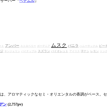
タルサーバー『
ヘテムル
』
ムスク
アンバー
バニラ
ピー
ート
ストロベリー
ガーデニア
ハニーサックル
ジ
スズラン
バイオレット
洋ナシ
レモン
タンジェリン
パイナップル
アイリス
トン
は、アロマティックなセミ・オリエンタルの香調がベース。セクシ
デン
(2,757pv)