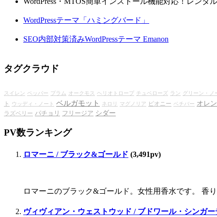
WordPress・MTOS簡単インストール機能対応！レン
WordPressテーマ「ハミングバード」
SEO内部対策済みWordPressテーマ Emanon
タグクラウド
スイレン
ペッパー
プラム
オークモス
ヘリオトロープ
チュベローズ
ラン
グリーン・ノ
ベルガモット
オレン
ト
ピオニー
ウッディ・ノート
ネロリ
マグノリア
ベチバー
シダー
パチョリ
フリージア
ラズベリー
PV数ランキング
ロマーニ / ブラック&ゴールド
(3,491pv)
ロマーニのブラック&ゴールド。女性用香水です。 香り
ヴィヴィアン・ウェストウッド / ブドワール・シンガー