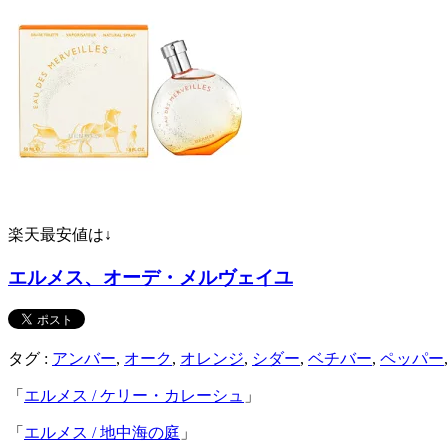
楽天最安値は↓
エルメス、オーデ・メルヴェイユ
タグ :
アンバー
,
オーク
,
オレンジ
,
シダー
,
ベチバー
,
ペッパー
「
エルメス / ケリー・カレーシュ
」
「
エルメス / 地中海の庭
」