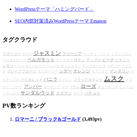
WordPressテーマ「ハミングバード」
SEO内部対策済みWordPressテーマ Emanon
タグクラウド
ジャスミン
フリージア
ラズベリー
ネロリ
ウッディ・ノート
イランイラン
ベルガモット
ピーチ
洋ナシ
アップル
ピオニー
ヘリオトロープ
オークモス
レモン
パッションフルーツ
ペッパー
タンジェリン
トンカビーンズ
ベチバー
アイリ
シダー
オレンジ
マンダリン
グレープフルーツ
ス
ストロベリー
マグノリア
パ
ムスク
バニラ
バイオレット
ブラックカラント
イナップル
スイレン
グリ
ローズ
アンバー
ーン・ノート
ガーデニア
ユリ
プラム
チュベローズ
ラン
ハニ
サンダルウッド
スズラン
パチョリ
ーサックル
ライチ
PV数ランキング
ロマーニ / ブラック&ゴールド
(3,493pv)