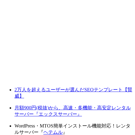
2万人を超えるユーザーが選んだSEOテンプレート【賢
威】
月額900円(税抜)から、高速・多機能・高安定レンタル
サーバー『エックスサーバー』
WordPress・MTOS簡単インストール機能対応！レンタ
ルサーバー『
ヘテムル
』