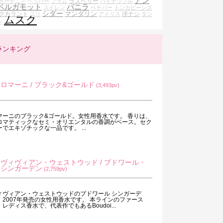
アン
ラズベリー
ガーデニア
ペッパー
プラム
パイナップル
ベルガモット
バニラ
スイレン
ベチバー
トンカビーンズ
シダー
マンダリン
クカラント
洋ナシ
ユリ
アイリス
タン
ムスク
ン
ランキング
ロマーニ / ブラック&ゴールド
(3,493pv)
マーニのブラック&ゴールド。女性用香水です。 香りは、
ロマティックなセミ・オリエンタルの香調がベース。セク
ーでエキゾチックな一品です。 ...
ヴィヴィアン・ウェストウッド / ブドワール・
シンガーデン
(2,759pv)
ィヴィアン・ウェストウッドのブドワール シンガーデ
。2007年発売の女性用香水です。 本ラインのファース
・レディス香水で、代表作でもあるBoudoi...