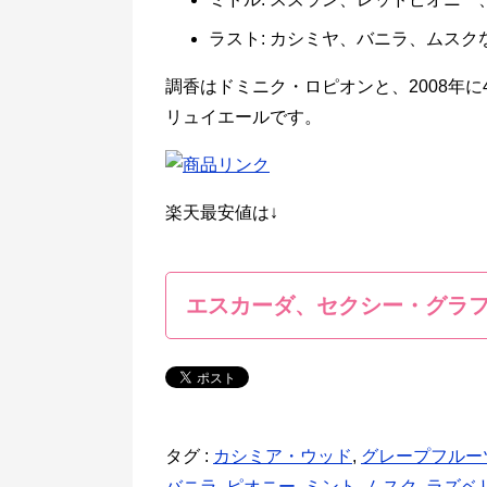
ラスト: カシミヤ、バニラ、ムスク
調香はドミニク・ロピオンと、2008年
リュイエールです。
楽天最安値は↓
エスカーダ、セクシー・グラ
タグ :
カシミア・ウッド
,
グレープフルー
バニラ
,
ピオニー
,
ミント
,
ムスク
,
ラズベ