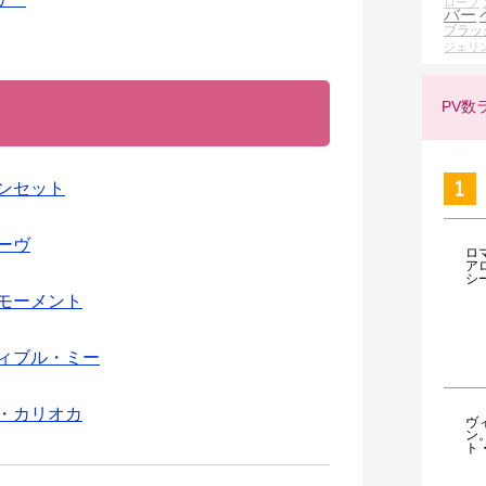
ロープ
バー
ブラッ
ジェリ
PV数
サンセット
ルーヴ
ロ
ア
シ
ルモーメント
ディブル・ミー
タ・カリオカ
ヴ
ン
ト