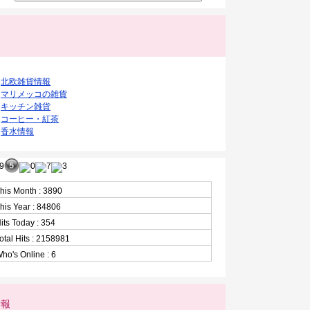
ク
北欧雑貨情報
マリメッコの雑貨
キッチン雑貨
コーヒー・紅茶
香水情報
his Month : 3890
his Year : 84806
its Today : 354
otal Hits : 2158981
ho's Online : 6
情報