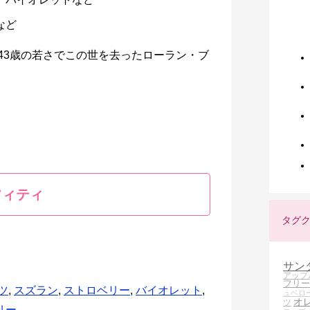
など
に43歳の若さでこの世を去ったローラン・ブ
フィティ
タグ
サン
アップ
フリー
ツ
,
スズラン
,
ストロベリー
,
バイオレット
,
ュベロ
オ
ツ
リー