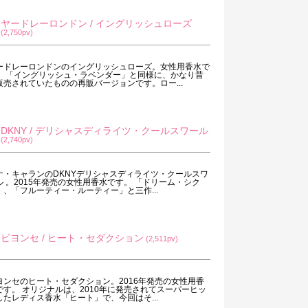
ヤードレーロンドン / イングリッシュローズ
(2,750pv)
ードレーロンドンのイングリッシュローズ。女性用香水で
。 「イングリッシュ・ラベンダー」と同様に、かなり昔
販売されていたものの再販バージョンです。ロー...
DKNY / デリシャスディライツ・クールスワール
(2,740pv)
ナ・キャランのDKNYデリシャスディライツ・クールスワ
ル 。2015年発売の女性用香水です。 「ドリーム・シク
」、「フルーティー・ルーティー」と三作...
ビヨンセ / ヒート・セダクション
(2,511pv)
ヨンセのヒート・セダクション。2016年発売の女性用香
です。 オリジナルは、2010年に発売されてスーパーヒッ
したレディス香水「ヒート」で、今回はそ...