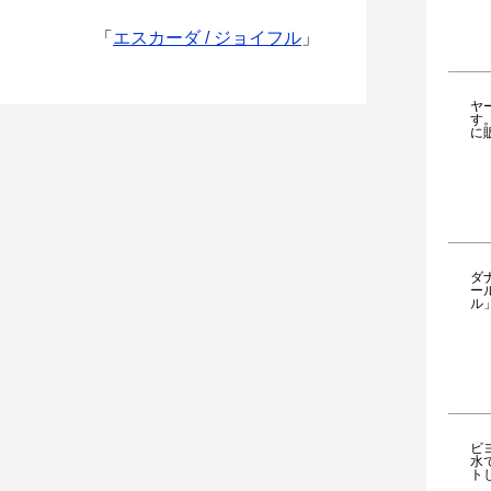
「
エスカーダ / ジョイフル
」
ヤ
す
に
ダ
ー
ル
ビ
水
ト