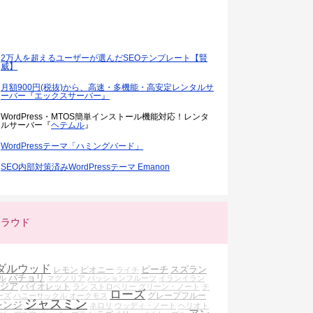
2万人を超えるユーザーが選んだSEOテンプレート【賢
威】
月額900円(税抜)から、高速・多機能・高安定レンタルサ
ーバー『エックスサーバー』
WordPress・MTOS簡単インストール機能対応！レンタ
ルサーバー『
ヘテムル
』
WordPressテーマ「ハミングバード」
SEO内部対策済みWordPressテーマ Emanon
クラウド
ダルウッド
ピーチ
スズラン
レモン
ピオニー
ライチ
パチョリ
ル
マグノリア
パッションフルーツ
イランイラン
ジア
バイオレット
ラン
ストロベリー
グリーン・ノート
チ
ローズ
グレープフルー
ーズ
ハニーサックル
オークモス
ジャスミン
レンジ
ネロリ
ウッディ・ノート
ヘリオト