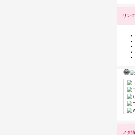
リン
T
T
H
T
W
メタ