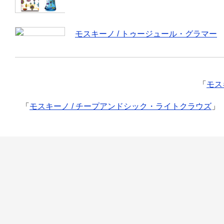
モスキーノ / トゥージュール・グラマー
「
モス
「
モスキーノ / チープアンドシック・ライトクラウズ
」