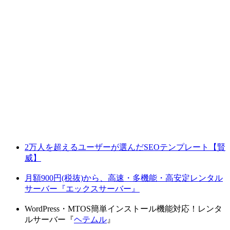
2万人を超えるユーザーが選んだSEOテンプレート【賢
威】
月額900円(税抜)から、高速・多機能・高安定レンタル
サーバー『エックスサーバー』
WordPress・MTOS簡単インストール機能対応！レンタ
ルサーバー『
ヘテムル
』