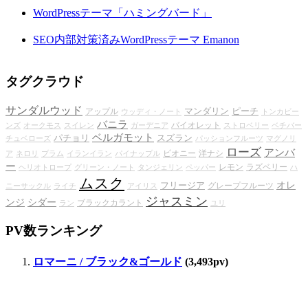
WordPressテーマ「ハミングバード」
SEO内部対策済みWordPressテーマ Emanon
タグクラウド
サンダルウッド
マンダリン
ピーチ
アップル
ウッディ・ノート
トンカビー
バニラ
バイオレット
ンズ
オークモス
スイレン
ガーデニア
ストロベリー
ベチバー
ベルガモット
パチョリ
スズラン
チュベローズ
パッションフルーツ
マグノリ
ローズ
アンバ
ピオニー
洋ナシ
ア
ネロリ
プラム
イランイラン
パイナップル
ー
レモン
ラズベリー
ヘリオトロープ
グリーン・ノート
タンジェリン
ペッパー
ハ
ムスク
オレ
フリージア
グレープフルーツ
ニーサックル
ライチ
アイリス
ジャスミン
ンジ
シダー
ブラックカラント
ラン
ユリ
PV数ランキング
ロマーニ / ブラック&ゴールド
(3,493pv)