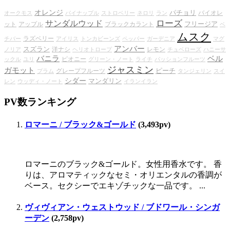
オレンジ
パチョリ
バイオレ
オークモス
パイナップル
ストロベリー
ネロリ
ラン
ローズ
サンダルウッド
フリージア
ット
アップル
ブラックカラント
ベ
ムスク
ラズベリー
チバー
アイリス
トンカビーンズ
ペッパー
ガーデニア
マグ
アンバー
スズラン
洋ナシ
レモン
ノリア
ヘリオトロープ
チュベローズ
ハニーサ
バニラ
ベル
ピオニー
ックル
ユリ
グリーン・ノート
ライチ
パッションフルーツ
ジャスミン
ガモット
ピーチ
グレープフルーツ
プラム
タンジェリン
スイ
シダー
マンダリン
レン
ウッディ・ノート
イランイラン
PV数ランキング
ロマーニ / ブラック&ゴールド
(3,493pv)
ロマーニのブラック&ゴールド。女性用香水です。 香
りは、アロマティックなセミ・オリエンタルの香調が
ベース。セクシーでエキゾチックな一品です。 ...
ヴィヴィアン・ウェストウッド / ブドワール・シンガ
ーデン
(2,758pv)