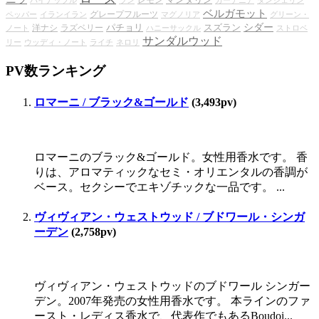
レモン
パイナップル
ラン
ガーデニア
タンジェリン
ベルガモット
グレープフルーツ
ペッパー
イランイラン
マグノリア
グリーン・
シダー
パチョリ
スズラン
洋ナシ
ラズベリー
ノート
ハニーサックル
ストロベ
サンダルウッド
リー
ウッディ・ノート
ライチ
ネロリ
PV数ランキング
ロマーニ / ブラック&ゴールド
(3,493pv)
ロマーニのブラック&ゴールド。女性用香水です。 香
りは、アロマティックなセミ・オリエンタルの香調が
ベース。セクシーでエキゾチックな一品です。 ...
ヴィヴィアン・ウェストウッド / ブドワール・シンガ
ーデン
(2,758pv)
ヴィヴィアン・ウェストウッドのブドワール シンガー
デン。2007年発売の女性用香水です。 本ラインのファ
ースト・レディス香水で、代表作でもあるBoudoi...