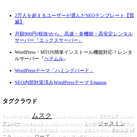
2万人を超えるユーザーが選んだSEOテンプレート【賢
威】
月額900円(税抜)から、高速・多機能・高安定レンタル
サーバー『エックスサーバー』
WordPress・MTOS簡単インストール機能対応！レンタ
ルサーバー『
ヘテムル
』
WordPressテーマ「ハミングバード」
SEO内部対策済みWordPressテーマ Emanon
タグクラウド
ムスク
フリージア
チュベローズ
ユリ
アイリス
パッションフルーツ
スイレン
ジャスミン
アンバー
ピーチ
バイオレット
アッ
トンカビーンズ
ベチバー
バ
オレンジ
プル
ブラックカラント
ピオニー
オークモス
ヘリオトロープ
プラム
ローズ
ニラ
マンダリン