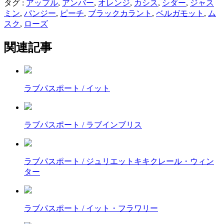
タグ :
アップル
,
アンバー
,
オレンジ
,
カシス
,
シダー
,
ジャス
ミン
,
パンジー
,
ピーチ
,
ブラックカラント
,
ベルガモット
,
ム
スク
,
ローズ
関連記事
ラブパスポート / イット
ラブパスポート / ラブインブリス
ラブパスポート / ジュリエットキキクレール・ウィン
ター
ラブパスポート / イット・フラワリー