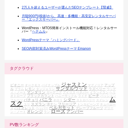
2万人を超えるユーザーが選んだSEOテンプレート【賢威】
月額900円(税抜)から、高速・多機能・高安定レンタルサーバ
ー『エックスサーバー』
WordPress・MTOS簡単インストール機能対応！レンタルサー
バー『
ヘテムル
』
WordPressテーマ「ハミングバード」
SEO内部対策済みWordPressテーマ Emanon
タグクラウド
ジャスミン
ピオニー
アップ
オークモス
パイナップル
マグノリア
サンダルウッド
ル
レモン
ラズベリー
プラム
タンジェリン
ウッデ
マンダリン
ィ・ノート
ガーデニア
アイリス
ベチバー
イランイラン
ヘリ
ピーチ
ブラックカラント
オトロープ
ハニーサックル
ライチ
パッション
ム
バニラ
シダー
パチョリ
フルーツ
ネロリ
ストロベリー
スイレン
スク
スズラン
フリージア
洋ナシ
ユリ
トンカビーンズ
チュベロー
ベルガモット
バイオレット
グレープフルーツ
ズ
ペッパー
グリー
ローズ
アンバー
オレンジ
ン・ノート
ラン
PV数ランキング