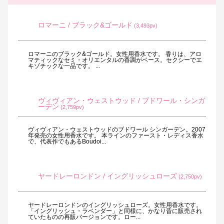
ロマーニ / ブラック&ゴールド
(3,493pv)
ロマーニのブラック&ゴールド。女性用香水です。 香りは、アロ
マティックなセミ・オリエンタルの香調がベース。セクシーでエ
キゾチックな一品です。 ...
ヴィヴィアン・ウェストウッド / ブドワール・シンガ
ーデン
(2,759pv)
ヴィヴィアン・ウェストウッドのブドワール シンガーデン。2007
年発売の女性用香水です。 本ラインのファースト・レディス香水
で、代表作でもあるBoudoi...
ヤードレーロンドン / イングリッシュローズ
(2,750pv)
ヤードレーロンドンのイングリッシュローズ。女性用香水です。
「イングリッシュ・ラベンダー」と同様に、かなり昔に販売され
ていたものの再販バージョンです。ロー...