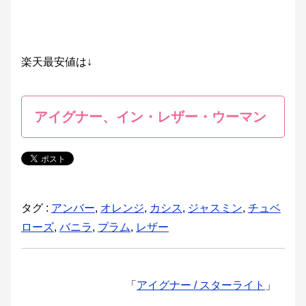
楽天最安値は↓
アイグナー、イン・レザー・ウーマン
タグ :
アンバー
,
オレンジ
,
カシス
,
ジャスミン
,
チュベ
ローズ
,
バニラ
,
プラム
,
レザー
「
アイグナー / スターライト
」